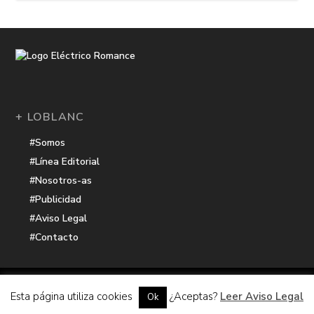
+ LOBLANC
#Somos
#Línea Editorial
#Nosotros-as
#Publicidad
#Aviso Legal
#Contacto
Una receta de
| Cocinada con cariño por
Electrico Romance
Esta página utiliza cookies
¿Aceptas?
Leer Aviso Legal
Ok
Hacker Harbor