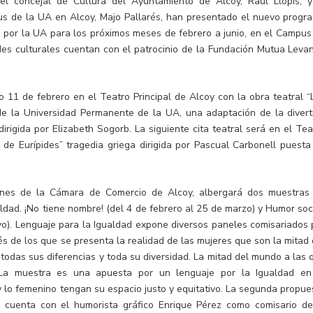
 el concejal de Cultura del Ayuntamiento de Alcoy, Raúl Llopis, y
us de la UA en Alcoy, Majo Pallarés, han presentado el nuevo progr
 por la UA para los próximos meses de febrero a junio, en el Campus
ades culturales cuentan con el patrocinio de la Fundación Mutua Levan
 11 de febrero en el Teatro Principal de Alcoy con la obra teatral “
 de la Universidad Permanente de la UA, una adaptación de la divert
irigida por Elizabeth Sogorb. La siguiente cita teatral será en el Tea
de Eurípides” tragedia griega dirigida por Pascual Carbonell puesta
iones de la Cámara de Comercio de Alcoy, albergará dos muestras
ldad. ¡No tiene nombre! (del 4 de febrero al 25 de marzo) y Humor soci
yo). Lenguaje para la Igualdad expone diversos paneles comisariados 
és de los que se presenta la realidad de las mujeres que son la mitad 
 todas sus diferencias y toda su diversidad. La mitad del mundo a las 
 La muestra es una apuesta por un lenguaje por la Igualdad en
y lo femenino tengan su espacio justo y equitativo. La segunda propue
” cuenta con el humorista gráfico Enrique Pérez como comisario de