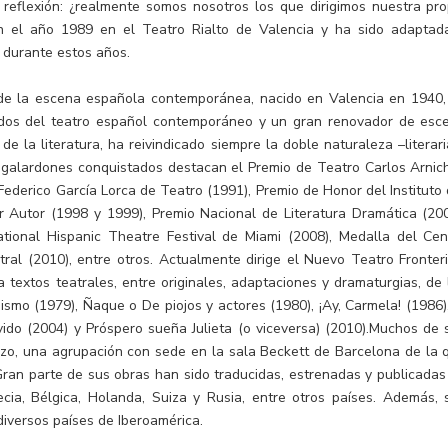
 reflexión: ¿realmente somos nosotros los que dirigimos nuestra pro
n el año 1989 en el Teatro Rialto de Valencia y ha sido adaptad
 durante estos años.
 de la escena española contemporánea, nacido en Valencia en 1940,
dos del teatro español contemporáneo y un gran renovador de esc
e la literatura, ha reivindicado siempre la doble naturaleza –literari
s galardones conquistados destacan el Premio de Teatro Carlos Arnic
Federico García Lorca de Teatro (1991), Premio de Honor del Instituto 
 Autor (1998 y 1999), Premio Nacional de Literatura Dramática (200
ational Hispanic Theatre Festival de Miami (2008), Medalla del Cen
ral (2010), entre otros. Actualmente dirige el Nuevo Teatro Fronteri
textos teatrales, entre originales, adaptaciones y dramaturgias, de 
ismo (1979), Ñaque o De piojos y actores (1980), ¡Ay, Carmela! (1986),
lvido (2004) y Próspero sueña Julieta (o viceversa) (2010).Muchos de 
izo, una agrupación con sede en la sala Beckett de Barcelona de la 
ran parte de sus obras han sido traducidas, estrenadas y publicadas
Grecia, Bélgica, Holanda, Suiza y Rusia, entre otros países. Además, 
diversos países de Iberoamérica.