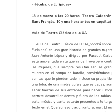
«Hécuba, de Eurípides»
13 de marzo a las 20 horas. Teatro Calderón 
Sant Françés, 10 y una hora antes en taquilla)
Aula de Teatro Clásico de la UA
El Aula de Teatro Clásico de la UA
pondrá sobre 
Eurípides” es una gran historia de grandes mujer
Juan Antonio López y dirigida por Pascual Carbo
está ambientada en la guerra de Troya pero cont
las mujeres, que siempre resultan ser las gra
mueren en el campo de batalla, convirtiéndose p
son las que lo pierden todo, incluso su propia li
una loba, de una madre coraje que es capaz, aun
sacar fuerzas de sus entrañas para hacer justic
permite desarrollar dentro y fuera de las tabla
baile, música y canto estarán presentes a lo largo
texto en el Quersoneso tracio, junto al mar. El