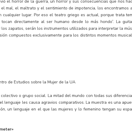
ivió el horror de la guerra, un horror y sus consecuencias que nos ha
 el mal, el maltrato y el sentimiento de impotencia, los encontramos a
en cualquier lugar. Por eso el teatro griego es actual, porque trata te
tocan directamente al ser humano desde lo más hondo”. La guita
y los zapatos, serán los instrumentos utilizados para interpretar la mús
usión compuestos exclusivamente para los distintos momentos musical
tro de Estudios sobre la Mujer de la UA
colectivo o grupo social. La mitad del mundo con todas sus diferencia
 el lenguaje les causa agravios comparativos. La muestra es una apue
ión, un lenguaje en el que las mujeres y lo femenino tengan su espa
.
 meter»