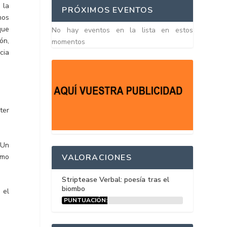
 la
PRÓXIMOS EVENTOS
mos
que
No hay eventos en la lista en estos
ón,
momentos
cia
ter
 Un
omo
VALORACIONES
Striptease Verbal: poesía tras el
biombo
 el
PUNTUACIÓN:
15%