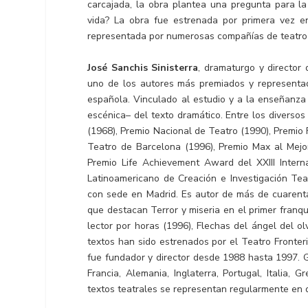
carcajada, la obra plantea una pregunta para la
vida? La obra fue estrenada por primera vez e
representada por numerosas compañías de teatro
José Sanchis Sinisterra
, dramaturgo y director
uno de los autores más premiados y representa
española. Vinculado al estudio y a la enseñanza d
escénica– del texto dramático. Entre los diverso
(1968), Premio Nacional de Teatro (1990), Premio 
Teatro de Barcelona (1996), Premio Max al Mejor
Premio Life Achievement Award del XXIII Intern
Latinoamericano de Creación e Investigación Teat
con sede en Madrid. Es autor de más de cuarenta 
que destacan Terror y miseria en el primer franqu
lector por horas (1996), Flechas del ángel del o
textos han sido estrenados por el Teatro Fronter
fue fundador y director desde 1988 hasta 1997. G
Francia, Alemania, Inglaterra, Portugal, Italia, 
textos teatrales se representan regularmente en 