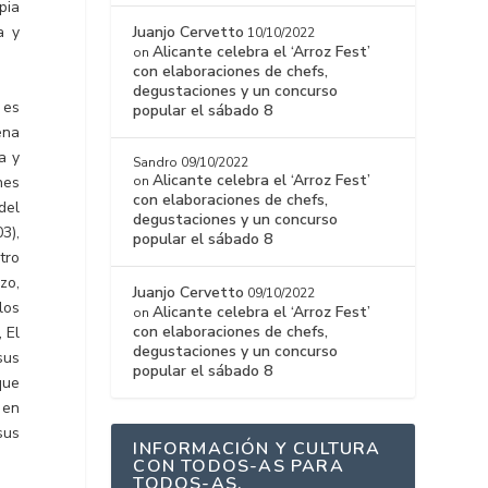
pia
Juanjo Cervetto
a y
10/10/2022
Alicante celebra el ‘Arroz Fest’
on
con elaboraciones de chefs,
degustaciones y un concurso
 es
popular el sábado 8
ena
a y
Sandro
09/10/2022
Alicante celebra el ‘Arroz Fest’
hes
on
con elaboraciones de chefs,
del
degustaciones y un concurso
3),
popular el sábado 8
tro
zo,
Juanjo Cervetto
09/10/2022
los
Alicante celebra el ‘Arroz Fest’
on
con elaboraciones de chefs,
 El
degustaciones y un concurso
sus
popular el sábado 8
que
 en
sus
INFORMACIÓN Y CULTURA
CON TODOS-AS PARA
TODOS-AS.