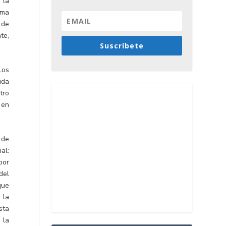
 la
ama
 de
te,
Suscríbete
Los
ida
tro
 en
 de
al:
por
del
que
 la
sta
 la