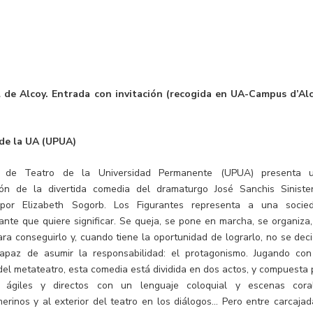
l de Alcoy. Entrada con invitación (recogida en UA-Campus d’Alc
de la UA (UPUA)
 de Teatro de la Universidad Permanente (UPUA) presenta 
ón de la divertida comedia del dramaturgo José Sanchis Sinister
a por Elizabeth Sogorb. Los Figurantes representa a una socie
icante que quiere significar. Se queja, se pone en marcha, se organiza,
ara conseguirlo y, cuando tiene la oportunidad de lograrlo, no se deci
apaz de asumir la responsabilidad: el protagonismo. Jugando con
del metateatro, esta comedia está dividida en dos actos, y compuesta 
s ágiles y directos con un lenguaje coloquial y escenas cora
rinos y al exterior del teatro en los diálogos… Pero entre carcajad