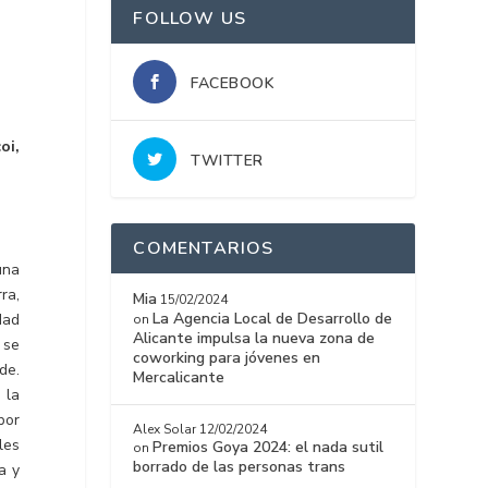
FOLLOW US
FACEBOOK
oi,
TWITTER
COMENTARIOS
una
ra,
Mia
15/02/2024
La Agencia Local de Desarrollo de
dad
on
Alicante impulsa la nueva zona de
 se
coworking para jóvenes en
de.
Mercalicante
 la
por
Alex Solar
12/02/2024
les
Premios Goya 2024: el nada sutil
on
borrado de las personas trans
a y