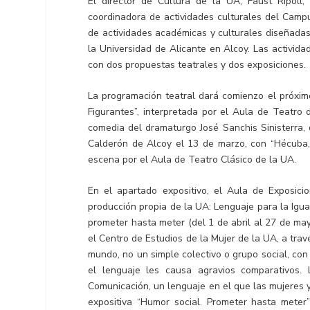
El director de Cultura de la UA, Faust Ripoll,
coordinadora de actividades culturales del Camp
de actividades académicas y culturales diseñadas
la Universidad de Alicante en Alcoy. Las activid
con dos propuestas teatrales y dos exposiciones.
La programación teatral dará comienzo el próximo
Figurantes”, interpretada por el Aula de Teatro
comedia del dramaturgo José Sanchis Sinisterra, d
Calderón de Alcoy el 13 de marzo, con “Hécuba, 
escena por el Aula de Teatro Clásico de la UA.
En el apartado expositivo, el Aula de Exposic
producción propia de la UA: Lenguaje para la Igua
prometer hasta meter (del 1 de abril al 27 de ma
el Centro de Estudios de la Mujer de la UA, a trav
mundo, no un simple colectivo o grupo social, con
el lenguaje les causa agravios comparativos.
Comunicación, un lenguaje en el que las mujeres 
expositiva “Humor social. Prometer hasta meter