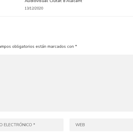
Audiovisual Ciutat d’Alacant”
13/12/2020
ampos obligatorios están marcados con
*