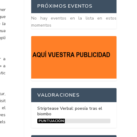
PRÓXIMOS EVENTOS
mer
que
No hay eventos en la lista en estos
 la
momentos
eua
pli
r a
» a
tic
ur,
VALORACIONES
sit
 el
Striptease Verbal: poesía tras el
biombo
ves
PUNTUACIÓN:
els
15%