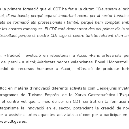
 la primera formació que el CDT ha fet a la ciutat:
“Clausurem el pri
t, d’una banda, perquè aquest important recurs per al sector turístic 
tats de formació als professionals i també, perquè hem comptat amb
de les nostres comarques. El CDT està demostrant des del primer dia la s
treballant perquè el nostre CDT siga el centre turístic referent d’un am
: «Tradició i evolució en rebosteria» a Alcoi; «Pans artesanals pe
i del pernil» a Alcoi; «Varietats negres valencianes: Boval i Monastrell
 gestió de recursos humans» a Alcoi; i «Creació de producte turís
oc en matèria d’innovació diferents activitats com Desdejunis Invat·t
rogrames de Turisme Emprén, de la Xarxa Gastroturística L’Exqui
e el centre vol que, a més de ser un CDT centrat en la formació i
tagonisme la innovació en el sector, potenciant la creació de no
Per a assistir a totes aquestes activitats així com per a participar en 
ww.cdt.gva.es
.