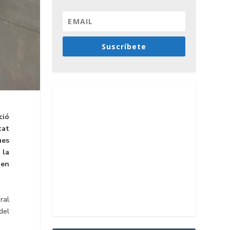
Suscríbete
ció
tat
ues
 la
 en
ral
del