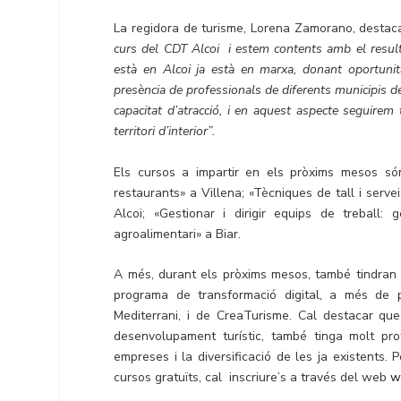
La regidora de turisme, Lorena Zamorano, destaca
curs del CDT Alcoi i estem contents amb el resulta
està en Alcoi ja està en marxa, donant oportuni
presència de professionals de diferents municipis 
capacitat d’atracció, i en aquest aspecte seguirem 
territori d’interior”.
Els cursos a impartir en els pròxims mesos són
restaurants» a Villena; «Tècniques de tall i serve
Alcoi; «Gestionar i dirigir equips de treball:
agroalimentari» a Biar.
A més, durant els pròxims mesos, també tindran ll
programa de transformació digital, a més de p
Mediterrani, i de CreaTurisme. Cal destacar qu
desenvolupament turístic, també tinga molt pro
empreses i la diversificació de les ja existents. 
cursos gratuïts, cal inscriure’s a través del web
w