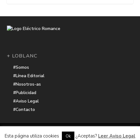
+ LOBLANC
#Somos
#Línea Editorial
#Nosotros-as
#Publicidad
#Aviso Legal
#Contacto
Una receta de
| Cocinada con cariño por
Electrico Romance
Esta página utiliza cookies
¿Aceptas?
Leer Aviso Legal
Ok
Hacker Harbor