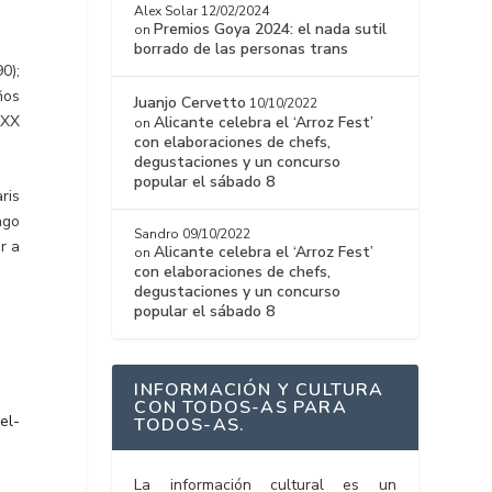
Alex Solar
12/02/2024
Premios Goya 2024: el nada sutil
on
borrado de las personas trans
0);
ños
Juanjo Cervetto
10/10/2022
XXX
Alicante celebra el ‘Arroz Fest’
on
con elaboraciones de chefs,
degustaciones y un concurso
popular el sábado 8
ris
ago
Sandro
09/10/2022
r a
Alicante celebra el ‘Arroz Fest’
on
con elaboraciones de chefs,
degustaciones y un concurso
popular el sábado 8
INFORMACIÓN Y CULTURA
CON TODOS-AS PARA
el-
TODOS-AS.
La información cultural es un