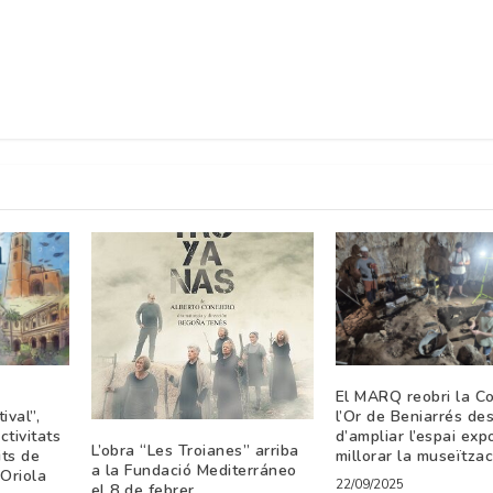
El MARQ reobri la C
ival”,
l’Or de Beniarrés de
tivitats
d’ampliar l’espai expo
L’obra “Les Troianes” arriba
its de
millorar la museïtzac
a la Fundació Mediterráneo
 Oriola
22/09/2025
el 8 de febrer