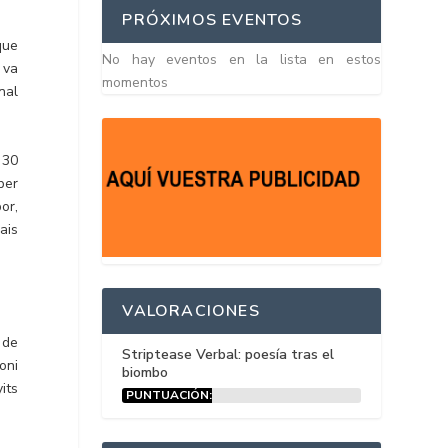
PRÓXIMOS EVENTOS
que
No hay eventos en la lista en estos
 va
momentos
nal
 30
per
or,
ais
VALORACIONES
 de
Striptease Verbal: poesía tras el
oni
biombo
its
PUNTUACIÓN:
15%