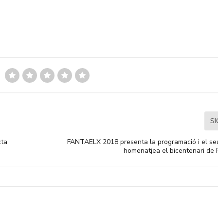
S
cta
FANTAELX 2018 presenta la programació i el seu
homenatjea el bicentenari de 