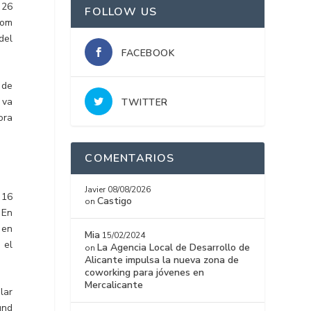
 26
FOLLOW US
com
del
FACEBOOK
 de
 va
TWITTER
ora
COMENTARIOS
Javier
08/08/2026
 16
Castigo
on
 En
 en
Mia
15/02/2024
 el
La Agencia Local de Desarrollo de
on
Alicante impulsa la nueva zona de
coworking para jóvenes en
Mercalicante
lar
und