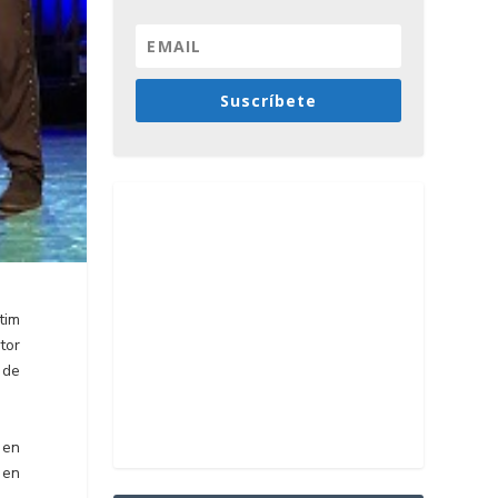
Suscríbete
tim
tor
 de
 en
 en