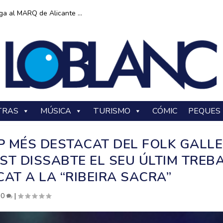
ga al MARQ de Alicante ...
TRAS
MÚSICA
TURISMO
CÓMIC
PEQUES
P MÉS DESTACAT DEL FOLK GALLE
ST DISSABTE EL SEU ÚLTIM TREB
AT A LA “RIBEIRA SACRA”
|
0
|