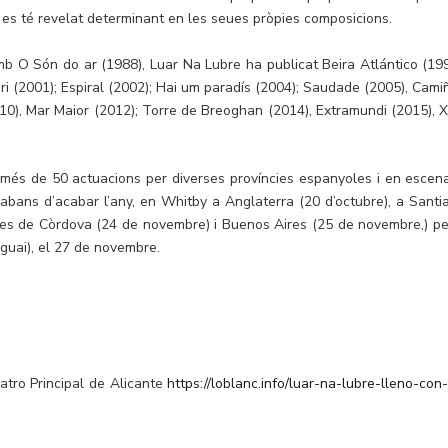
 es té revelat determinant en les seues pròpies composicions.
mb O Són do ar (1988), Luar Na Lubre ha publicat Beira Atlántico (199
ri (2001); Espiral (2002); Hai um paradís (2004); Saudade (2005), Cami
2010), Mar Maior (2012); Torre de Breoghan (2014), Extramundi (2015), 
r més de 50 actuacions per diverses províncies espanyoles i en escena
abans d’acabar l’any, en Whitby a Anglaterra (20 d’octubre), a Santi
ines de Còrdova (24 de novembre) i Buenos Aires (25 de novembre,) pe
guai), el 27 de novembre.
eatro Principal de Alicante
https://loblanc.info/luar-na-lubre-lleno-con-