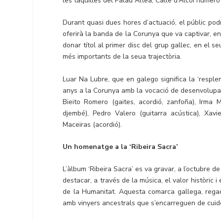
les taquilles del Palau Altea, Calle d’Alcoi número
Durant quasi dues hores d’actuació, el públic pod
oferirà la banda de la Corunya que va captivar, en 
donar títol al primer disc del grup gallec, en el s
més importants de la seua trajectòria.
Luar Na Lubre, que en galego significa la ‘resple
anys a la Corunya amb la vocació de desenvolupar i
Bieito Romero (gaites, acordió, zanfoña), Irma M
djembé), Pedro Valero (guitarra acústica), Xavie
Maceiras (acordió).
Un homenatge a la ‘Ribeira Sacra’
L’àlbum ‘Ribeira Sacra’ es va gravar, a l’octubre 
destacar, a través de la música, el valor històric 
de la Humanitat. Aquesta comarca gallega, regad
amb vinyers ancestrals que s’encarreguen de cuide