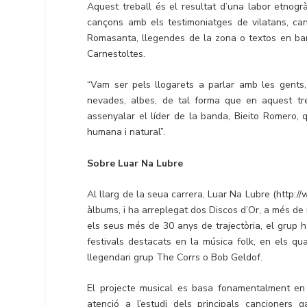
Aquest treball és el resultat d’una labor etnogr
cançons amb els testimoniatges de vilatans, can
Romasanta, llegendes de la zona o textos en bara
Carnestoltes.
“Vam ser pels llogarets a parlar amb les gents
nevades, albes, de tal forma que en aquest tre
assenyalar el líder de la banda, Bieito Romero, 
humana i natural”.
Sobre Luar Na Lubre
Al llarg de la seua carrera, Luar Na Lubre (http
àlbums, i ha arreplegat dos Discos d’Or, a més de 
els seus més de 30 anys de trajectòria, el grup 
festivals destacats en la música folk, en els qu
llegendari grup The Corrs o Bob Geldof.
El projecte musical es basa fonamentalment en 
atenció a l’estudi dels principals cancioners