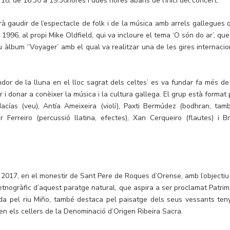
 18, de 16:30 a 19:30hores i dues hores abans de l’inici del concert.
rà gaudir de l’espectacle de folk i de la música amb arrels gallegues 
1996, al propi Mike Oldfield, qui va incloure el tema ‘O són do ar’, que
eu àlbum ‘’Voyager’ amb el qual va realitzar una de les gires internacio
ndor de la lluna en el lloc sagrat dels celtes’ es va fundar fa més de
 donar a conèixer la música i la cultura gallega. El grup està format 
acías (veu), Antía Ameixeira (violí), Paxti Bermúdez (bodhran, tamb
r Ferreiro (percussió llatina, efectes), Xan Cerqueiro (flautes) i Br
de 2017, en el monestir de Sant Pere de Roques d’Orense, amb l’objectiu
i etnogràfic d’aquest paratge natural, que aspira a ser proclamat Patrim
a pel riu Miño, també destaca pel paisatge dels seus vessants teny
n els cellers de la Denominació d’Origen Ribeira Sacra.