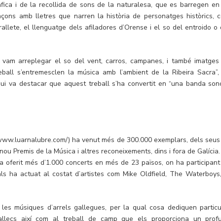
àfica i de la recollida de sons de la naturalesa, que es barregen en
çons amb lletres que narren la història de personatges històrics, 
llete, el llenguatge dels afiladores d’Orense i el so del entroido o 
, vam arreplegar el so del vent, carros, campanes, i també imatges
ball s’entremesclen la música amb l’ambient de la Ribeira Sacra”,
qui va destacar que aquest treball s’ha convertit en “una banda son
://www.luarnalubre.com/) ha venut més de 300.000 exemplars, dels seus
nou Premis de la Música i altres reconeixements, dins i fora de Galícia.
ha oferit més d’1.000 concerts en més de 23 països, on ha participant
als ha actuat al costat d’artistes com Mike Oldfield, The Waterboys,
les músiques d’arrels gallegues, per la qual cosa dediquen particu
 gallecs així com al treball de camp que els proporciona un prof