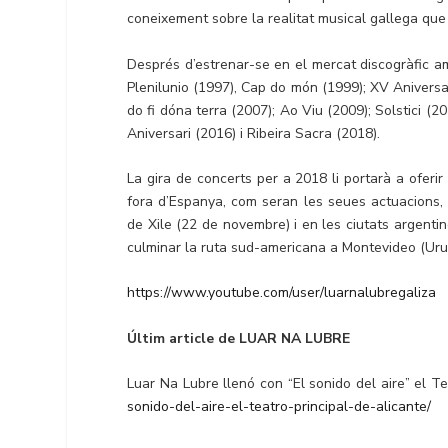
coneixement sobre la realitat musical gallega que
Després d’estrenar-se en el mercat discogràfic a
Plenilunio (1997), Cap do món (1999); XV Aniversa
do fi dóna terra (2007); Ao Viu (2009); Solstici (
Aniversari (2016) i Ribeira Sacra (2018).
La gira de concerts per a 2018 li portarà a oferi
fora d’Espanya, com seran les seues actuacions, 
de Xile (22 de novembre) i en les ciutats argent
culminar la ruta sud-americana a Montevideo (Uru
https://www.youtube.com/user/luarnalubregaliza
Últim article de LUAR NA LUBRE
Luar Na Lubre llenó con “El sonido del aire” el T
sonido-del-aire-el-teatro-principal-de-alicante/