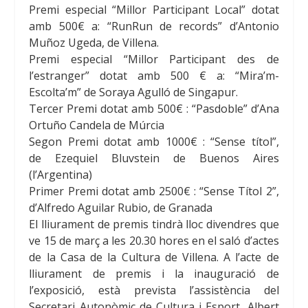
Premi especial “Millor Participant Local” dotat
amb 500€ a: “RunRun
de records” d’Antonio
Muñoz Ugeda, de Villena.
Premi especial “Millor Participant des de
l’estranger” dotat amb 500 € a: “Mira’m-
Escolta’m” de Soraya
Agulló de Singapur.
Tercer Premi dotat amb 500€ : “Pasdoble” d’Ana
Ortuño Candela de Múrcia
Segon Premi dotat amb 1000€ : “Sense títol”,
de Ezequiel
Bluvstein
de Buenos Aires
(l’Argentina)
Primer Premi dotat amb 2500€ : “Sense Títol 2”,
d’Alfredo Aguilar Rubio, de Granada
El lliurament de premis tindrà lloc divendres que
ve
15 de març
a les 20.30 hores en el saló d’actes
de la Casa de la Cultura de Villena. A l’acte de
lliurament de premis i la inauguració de
l’exposició, està prevista l’assistència del
Secretari Autonòmic de Cultura i Esport, Albert