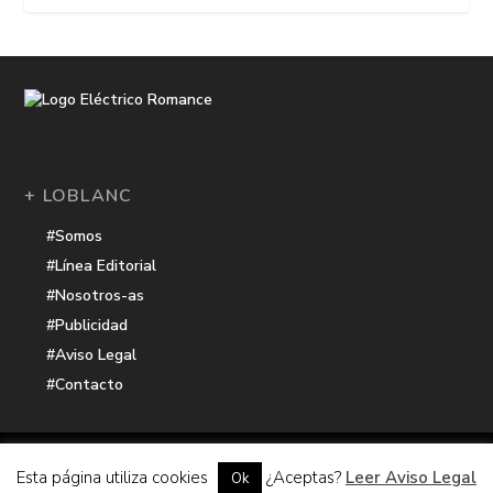
+ LOBLANC
#Somos
#Línea Editorial
#Nosotros-as
#Publicidad
#Aviso Legal
#Contacto
Una receta de
| Cocinada con cariño por
Electrico Romance
Esta página utiliza cookies
¿Aceptas?
Leer Aviso Legal
Ok
Hacker Harbor