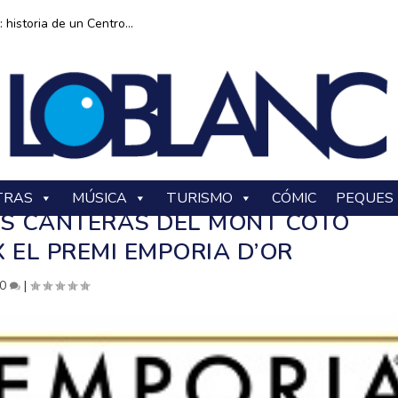
historia de un Centro...
TRAS
MÚSICA
TURISMO
CÓMIC
PEQUES
AS CANTERAS DEL MONT COTO
 EL PREMI EMPORIA D’OR
0
|