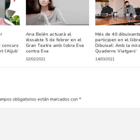
r
Ana Belén actuarà el
Més de 40 dibuixant
dissabte 5 de febrer en el
participen en el llibr
r concurs
Gran Teatre amb l’obra Eva
Dibuixat: Amb la mir
t l’Aljub’
contra Eva
Quaderns Viatgers’
02/02/2022
14/03/2021
ampos obligatorios están marcados con
*