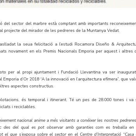
ció del sector del marbre està comptant amb importants reconeixemen
 al projecte del mirador de les pedreres de la Muntanya Vedat.
aslladat la seua felicitació a l’estudi Rocamora Diseño & Arquitectu
nats novament en els Premis Nacionals Emporia per aquest i altres 
oto per al propi ajuntament i Fundació Llevantina va ser inaugurat
 Emporia d’Or 2018 “A la innovació en l’arquitectura efímera”, que val
 altres aspectes constructius.
lotacions, és temporal i itinerant. Té un pes de 28.000 tones i va 
clats i reciclables.
ixement nacional anime a més visitants a conéixer les nostres pedreres,
ic des del qual es pot observar amb garanties com es treballa en 
t el que s’exposa sobre el sector en el Centre d’Interpretació “Casa 