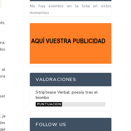
No hay eventos en la lista en estos
momentos
ts,
ra,
dos
 al
ora
VALORACIONES
Striptease Verbal: poesía tras el
ser
biombo
PUNTUACIÓN:
15%
 ja
les
FOLLOW US
del