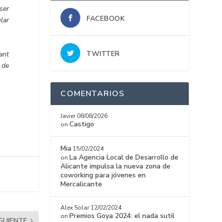
ser
FACEBOOK
lar
TWITTER
tant
 de
COMENTARIOS
Javier
08/08/2026
Castigo
on
Mia
15/02/2024
La Agencia Local de Desarrollo de
on
Alicante impulsa la nueva zona de
coworking para jóvenes en
Mercalicante
Alex Solar
12/02/2024
Premios Goya 2024: el nada sutil
on
IGUIENTE