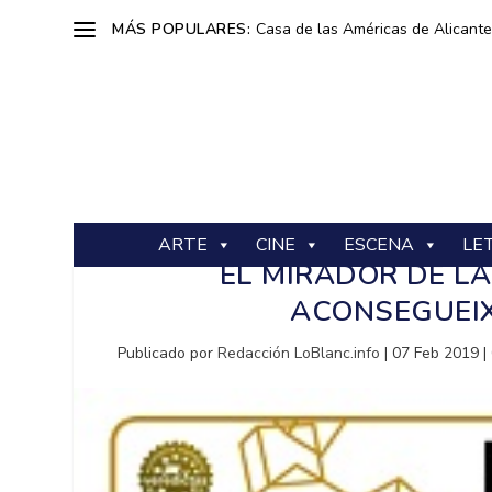
MÁS POPULARES:
Casa de las Américas de Alicante: 
ARTE
CINE
ESCENA
LE
EL MIRADOR DE L
ACONSEGUEIX
Publicado por
Redacción LoBlanc.info
|
07 Feb 2019
|