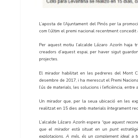
L’aposta de l’Ajuntament del Pinós per la promo
com l’últim el premi nacional recentment concedit
Per aquest motiu l’alcalde Lázaro Azorín haja tr
creadors d’aquest espai, per haver sigut guardo
projectes.
El mirador habilitat en les pedreres del Mont C
desembre de 2017, i ha merescut el Premi Nacional
l’ús de materials, les solucions i l’eficiència, entre
Un mirador que, per la seua ubicació en les exp
realitzat en 15 dies amb materials íntegrament reci
L’alcalde Lázaro Azorín espera
“que aquest recone
que el mirador està situat en un punt estratèg
explotacions. A més, és un complement ideal a to