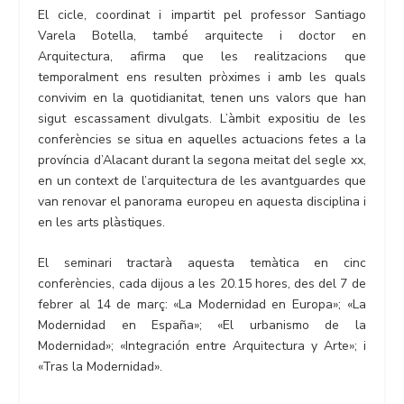
El cicle, coordinat i impartit pel professor Santiago
Varela Botella, també arquitecte i doctor en
Arquitectura, afirma que les realitzacions que
temporalment ens resulten pròximes i amb les quals
convivim en la quotidianitat, tenen uns valors que han
sigut escassament divulgats. L’àmbit expositiu de les
conferències se situa en aquelles actuacions fetes a la
província d’Alacant durant la segona meitat del segle xx,
en un context de l’arquitectura de les avantguardes que
van renovar el panorama europeu en aquesta disciplina i
en les arts plàstiques.
El seminari tractarà aquesta temàtica en cinc
conferències, cada dijous a les 20.15 hores, des del 7 de
febrer al 14 de març: «La Modernidad en Europa»; «La
Modernidad en España»; «El urbanismo de la
Modernidad»; «Integración entre Arquitectura y Arte»; i
«Tras la Modernidad».