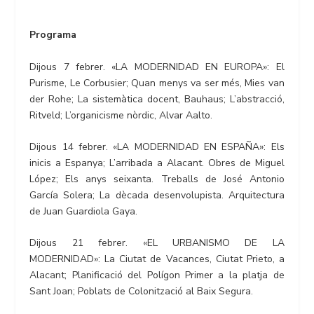
Programa
Dijous 7 febrer. «LA MODERNIDAD EN EUROPA»: El
Purisme, Le Corbusier; Quan menys va ser més, Mies van
der Rohe; La sistemàtica docent, Bauhaus; L’abstracció,
Ritveld; L’organicisme nòrdic, Alvar Aalto.
Dijous 14 febrer. «LA MODERNIDAD EN ESPAÑA»: Els
inicis a Espanya; L’arribada a Alacant. Obres de Miguel
López; Els anys seixanta. Treballs de José Antonio
García Solera; La dècada desenvolupista. Arquitectura
de Juan Guardiola Gaya.
Dijous 21 febrer. «EL URBANISMO DE LA
MODERNIDAD»: La Ciutat de Vacances, Ciutat Prieto, a
Alacant; Planificació del Polígon Primer a la platja de
Sant Joan; Poblats de Colonització al Baix Segura.