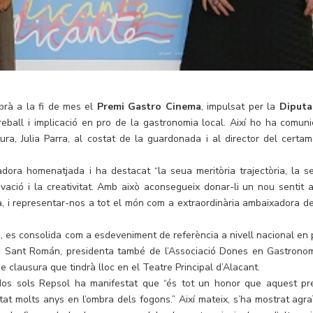
brà a la fi de mes el
Premi
Gastro
Cinema
, impulsat per la
Diputa
reball i implicació en pro de la gastronomia local. Així ho ha comuni
ura, Julia Parra, al costat de la guardonada i al director del certam
uradora homenatjada i ha destacat “la seua meritòria trajectòria, la s
vació i la creativitat. Amb això aconsegueix donar-li un nou sentit a
a, i representar-nos a tot el món com a extraordinària ambaixadora de
e, es consolida com a esdeveniment de referència a nivell nacional en 
cia. Sant Román, presidenta també de l’Associació Dones en Gastronom
de clausura que tindrà lloc en el Teatre Principal d’Alacant.
dos sols Repsol ha manifestat que “és tot un honor que aquest pr
at molts anys en l’ombra dels fogons.” Així mateix, s’ha mostrat agra