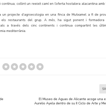
 contínua, collint un reeixit camí en l’oferta hostalera alacantina amb 
a un projecte d’agroecologia en una finca de Mutxamel a fi de prov
ts els restaurants del grup. A més, ha sigut ponent i formadora
als a través dels cinc continents i continua compartint les últi
omia mediterrània.
S
 de
El Museo de Aguas de Alicante acoge una e
Aurelio Ayela dentro de su II Ciclo de Arte y 