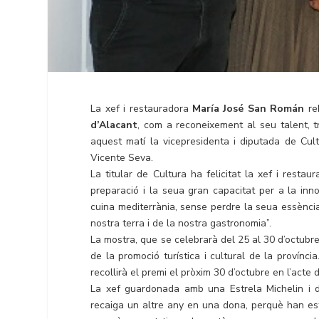
La xef i restauradora
María José
San
Román
re
d’Alacant
, com a reconeixement al seu talent, t
aquest matí la vicepresidenta i diputada de Cult
Vicente Seva.
La titular de Cultura ha felicitat la xef i resta
preparació i la seua gran capacitat per a la inno
cuina mediterrània, sense perdre la seua essènci
nostra terra i de la nostra gastronomia”.
La mostra, que se celebrarà del 25 al 30 d’octubr
de la promoció turística i cultural de la provín
recollirà el premi el pròxim 30 d’octubre en l’acte 
La xef guardonada amb una Estrela Michelin i 
recaiga un altre any en una dona, perquè han est