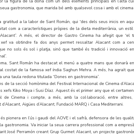
 la figura de la dona com un dels elements principals en l’alta cui
 seua gastronomia, que marida bé amb qualsevol cosa i amb el cinema
 gratitud a la labor de Sant Román, qui “des dels seus inicis en aqu
mitat com a característiques pròpies de la dieta mediterrània, un estil
lacant”. A més, el director de Gastro Cinema ha afegit que “el tí
 xef va obtindre fa dos anys permet ressaltar Alacant com a cen
e no sols és sol i platja, sinó que també és tradició i innovació en
al”.
inema, Sant Román ha destacat el menú a quatre mans que donarà en
, al costat de la famosa xef índia Saghun Mehra. A més, ha agraït que
ga una taula redona titulada “Dones en gastronomia”.
ns de la secció homònima del Festival Internacional de Cinema d’Alaca
ls xefs Kiko Moya i Susi Díaz. Aquest és el primer any que el certamen
 de Cinema i compte, a més, amb la col·laboració, entre altres,
at d’Alacant, Aigües d’Alacant, Fundació MARQ i Casa Mediterrani.
s pionera en l’ús i gaudi del AOVE i el safrà, defensora de les qualit
en la gastronomia. Va iniciar la seua carrera professional com a empresà
u marit José Perramón creant Grup Gurmet Alacant, un projecte gastronò