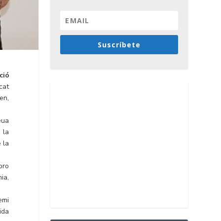
Suscríbete
ció
cat
en,
eua
 la
 la
pro
ia,
emi
ïda