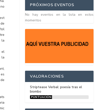
na.
PRÓXIMOS EVENTOS
 no
No hay eventos en la lista en estos
est
momentos
 de
tol
tre
 la
 el
 la
nt,
 es
VALORACIONES
 de
Striptease Verbal: poesía tras el
biombo
ats
PUNTUACIÓN:
15%
ria
mic