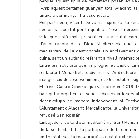
perquè aquest tipus de certàmens posen en valor
“Amb aquest certamen guanyem tots, Alacant i la
anava a ser menys”, ha assenyalat.
Per part seua, Vicente Seva ha expressat la seua
sector ha apostat per la qualitat, frescor i proxi
vida que està molt present en una ciutat com A
d’ambaixadora de la Dieta Mediterrània que la
mediterrani de la gastronomia, un enclavament qu
cuina, sent un autèntic referent a nivell internacion
Entre les activitats que ha programat Gastro C
restaurant Monastrell el divendres, 29 d’octubre
inauguració de l’esdeveniment, el 25 d’octubre, si
El Premi Gastro Cinema, que va nàixer en 2019 di
ha sigut atorgat en les seues edicions anteriors a
desenvolupa de manera independent al Festival
l’Ajuntament d’Alacant, Mercalicante, la Universit
Mª José San Román
Embajadora de la dieta mediterrània, Sant Román é
de la sostenibilitat i la participació de la dona 
en l’hostaleria i la restauració al costat del se