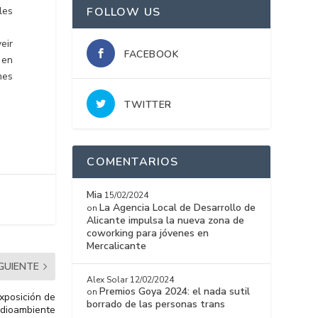
FOLLOW US
les
eir
FACEBOOK
 en
mes
TWITTER
COMENTARIOS
Mia
15/02/2024
La Agencia Local de Desarrollo de
on
Alicante impulsa la nueva zona de
coworking para jóvenes en
Mercalicante
IGUIENTE
Alex Solar
12/02/2024
Premios Goya 2024: el nada sutil
on
xposición de
borrado de las personas trans
Medioambiente