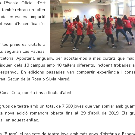
 l’Escola Oficial d’Art
s també rebran un taller
sada en escena, impartit
essor d’Escenificació i
r les primeres ciutats a
els seguiran Las Palmas,
arcelona. Apostant, enguany, per acostar-nos a més ciutats que mai:
disquen dels 18 campus amb 40 tallers diferents, incloent trobades 
espanyol. En edicions passades van compartir experiència i conse
ea, Secun de la Rosa o Silvia Marsó.
oca-Cola, oberta fins a finals d’abril
79 grups de teatre amb un total de 7.500 joves que van somiar amb guan
a nova edició romandrà oberta fins al 29 d’abril de 2019. Els gr
s i en aquest enllaç.
 “Buero”, el projecte de teatre jove amb més anys d’història a Espany