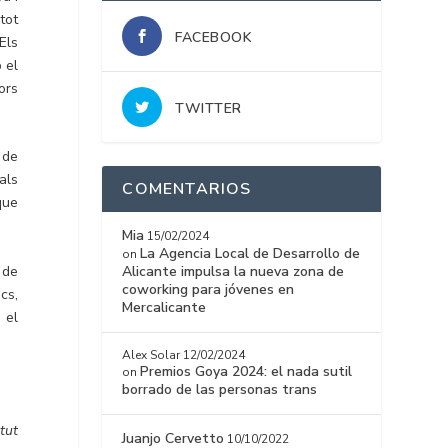
tot
FACEBOOK
Els
 el
ors
TWITTER
 de
als
COMENTARIOS
que
Mia
15/02/2024
La Agencia Local de Desarrollo de
on
 de
Alicante impulsa la nueva zona de
coworking para jóvenes en
cs,
Mercalicante
 el
Alex Solar
12/02/2024
Premios Goya 2024: el nada sutil
on
borrado de las personas trans
tut
Juanjo Cervetto
10/10/2022