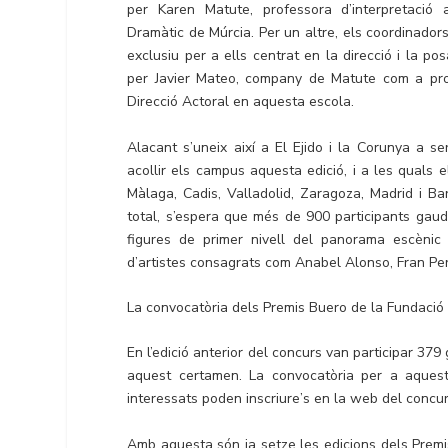
per Karen Matute, professora d’interpretació a
Dramàtic de Múrcia. Per un altre, els coordinador
exclusiu per a ells centrat en la direcció i la po
per Javier Mateo, company de Matute com a prof
Direcció Actoral en aquesta escola.
Alacant s’uneix així a El Ejido i la Corunya a se
acollir els campus aquesta edició, i a les quals 
Màlaga, Cadis, Valladolid, Zaragoza, Madrid i B
total, s’espera que més de 900 participants gau
figures de primer nivell del panorama escènic 
d’artistes consagrats com Anabel Alonso, Fran Per
La convocatòria dels Premis Buero de la Fundació C
En l’edició anterior del concurs van participar 3
aquest certamen. La convocatòria per a aquest
interessats poden inscriure’s en la web del concur
Amb aquesta són ja setze les edicions dels Premis