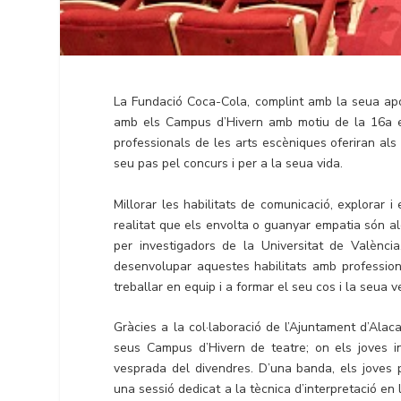
La Fundació Coca-Cola, complint amb la seua apos
amb els Campus d’Hivern amb motiu de la 16a edi
professionals de les arts escèniques oferiran als 
seu pas pel concurs i per a la seua vida.
Millorar les habilitats de comunicació, explorar 
realitat que els envolta o guanyar empatia són al
per investigadors de la Universitat de Valènci
desenvolupar aquestes habilitats amb profession
treballar en equip i a formar el seu cos i la seua v
Gràcies a la col·laboració de l’Ajuntament d’Alaca
seus Campus d’Hivern de teatre; on els joves in
vesprada del divendres. D’una banda, els
joves p
una sessió dedicat a la tècnica d’interpretació en