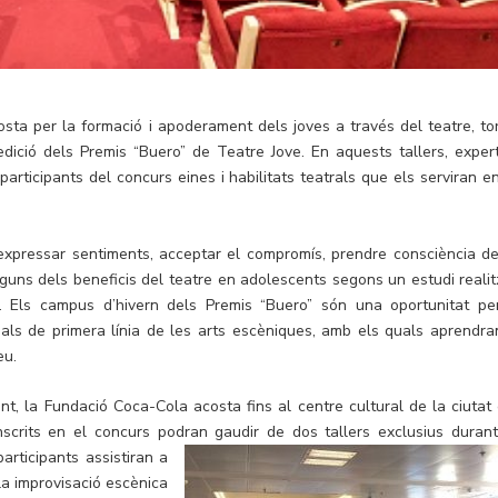
ta per la formació i apoderament dels joves a través del teatre, to
ció dels Premis “Buero” de Teatre Jove. En aquests tallers, expert
participants del concurs eines i habilitats teatrals que els serviran en
i expressar sentiments, acceptar el compromís, prendre consciència de
guns dels beneficis del teatre en adolescents segons un estudi realit
a. Els campus d’hivern dels Premis “Buero” són una oportunitat pe
als de primera línia de les arts escèniques, amb els quals aprendra
eu.
nt, la Fundació Coca-Cola acosta fins al centre cultural de la ciutat 
scrits en el concurs podran gaudir de dos tallers exclusius durant
articipants assistiran a
 la improvisació escènica