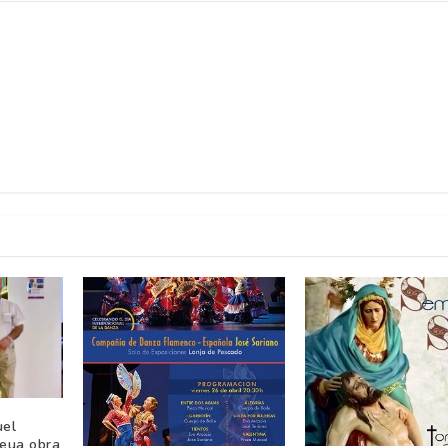
uel
seua obra