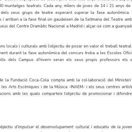
0 muntatges teatrals. Cada any, milers de joves de 14 i 21 anys de 
 dels seus grups de teatre esperant superar la fase autonòmica. 
 i arriben a la fase final on gaudeixen de la Setmana del Teatre amb
seus del Centre Dramàtic Nacional a Madrid i alçar-se com a guanyad
s locals i culturals amb l’objectiu de posar en valor el treball teatral
lment durant la fase autonòmica del concurs troba a les Escoles Ofici
olts dels Campus d’hivern seran els seus propis professors els 
de la Fundació Coca-Cola compta amb la col·laboració del Ministeri
de les Arts Escèniques i de la Música -INAEM- i els seus centres artísti
ucions amb les quals comparteix l’objectiu de promocionar i difondre
jectiu d’impulsar el desenvolupament cultural i educatiu de la joven