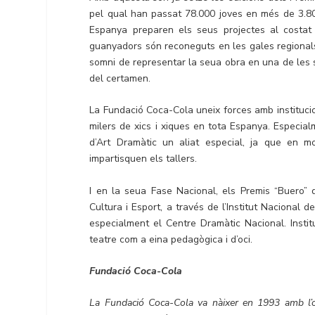
pel qual han passat 78.000 joves en més de 3.80
Espanya preparen els seus projectes al costat
guanyadors són reconeguts en les gales regionals
somni de representar la seua obra en una de les 
del certamen.
La Fundació Coca-Cola uneix forces amb institucion
milers de xics i xiques en tota Espanya. Especia
d’Art Dramàtic un aliat especial, ja que en m
impartisquen els tallers.
I en la seua Fase Nacional, els Premis “Buero” 
Cultura i Esport, a través de l’Institut Nacional 
especialment el Centre Dramàtic Nacional. Instit
teatre com a eina pedagògica i d’oci.
Fundació Coca-Cola
La Fundació Coca-Cola va nàixer en 1993 amb l’ob