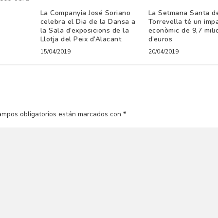
La Companyia José Soriano
La Setmana Santa d
celebra el Dia de la Dansa a
Torrevella té un imp
la Sala d’exposicions de la
econòmic de 9,7 mili
Llotja del Peix d’Alacant
d’euros
15/04/2019
20/04/2019
ampos obligatorios están marcados con
*