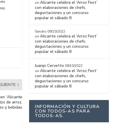
oves
Alicante celebra el ‘Arroz Fest’
on
con elaboraciones de chefs,
res
degustaciones y un concurso
popular el sábado 8
Sandro
09/10/2022
Alicante celebra el ‘Arroz Fest’
on
con elaboraciones de chefs,
degustaciones y un concurso
popular el sábado 8
Juanjo Cervetto
09/10/2022
Alicante celebra el ‘Arroz Fest’
on
con elaboraciones de chefs,
degustaciones y un concurso
IGUIENTE
popular el sábado 8
 en “Alicante
tos de arroz,
INFORMACIÓN Y CULTURA
es y bebidas
CON TODOS-AS PARA
TODOS-AS.