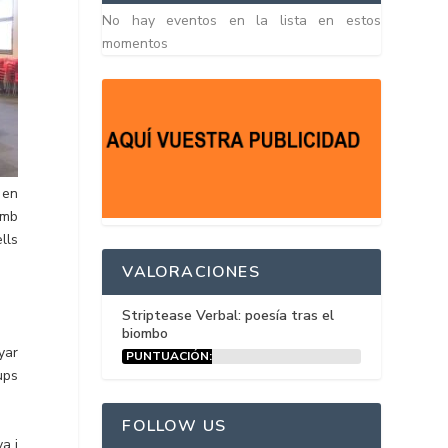
No hay eventos en la lista en estos
momentos
 en
amb
lls
VALORACIONES
Striptease Verbal: poesía tras el
biombo
yar
PUNTUACIÓN:
15%
ups
FOLLOW US
a i