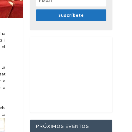
Suscríbete
rna
s i
 el
 la
zat
r a
n a
els
 la
PRÓXIMOS EVENTOS