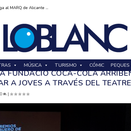
ga al MARQ de Alicante ...
TRAS
MÚSICA
TURISMO
CÓMIC
PEQUES
 LA FUNDACIÓ COCA-COLA ARRIBE
R A JOVES A TRAVÉS DEL TEATR
0
|