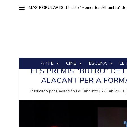
MÁS POPULARES:
El ciclo “Momentos Alhambra” lle
ARTE
CINE
ESCENA
LE
ELS PREMIS “BUERO” DE
ALACANT PER A FORMA
Publicado por
Redacción LoBlanc.info
|
22 Feb 2019
|