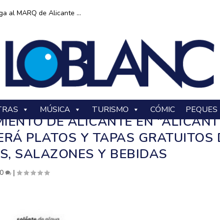
ga al MARQ de Alicante ...
TRAS
MÚSICA
TURISMO
CÓMIC
PEQUES
IENTO DE ALICANTE EN “ALICANT
RÁ PLATOS Y TAPAS GRATUITOS 
S, SALAZONES Y BEBIDAS
0
|