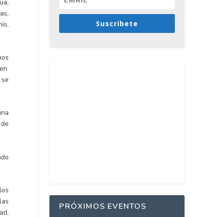
ua,
as,
Suscríbete
ís,
nos
en.
 se
una
 de
ado
los
las
PRÓXIMOS EVENTOS
ad,