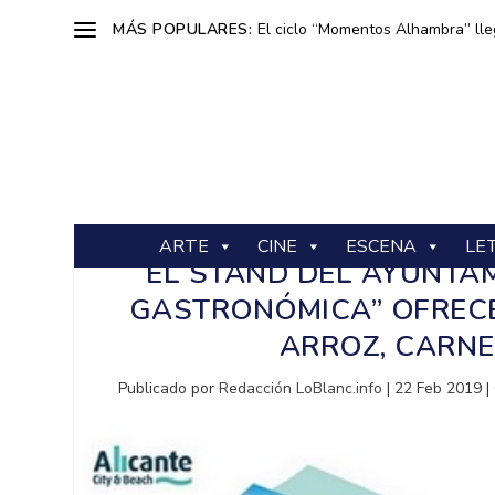
MÁS POPULARES:
El ciclo “Momentos Alhambra” lle
ARTE
CINE
ESCENA
LE
EL STAND DEL AYUNTAM
GASTRONÓMICA” OFRECE
ARROZ, CARNE
Publicado por
Redacción LoBlanc.info
|
22 Feb 2019
|