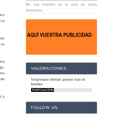
No hay eventos en la lista en estos
momentos
ino
rca
ido
 se
dea
go.
VALORACIONES
omo
sde
Striptease Verbal: poesía tras el
biombo
PUNTUACIÓN:
15%
, y
FOLLOW US