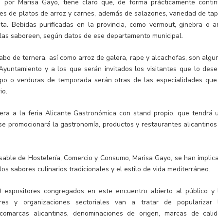
da por Marisa Gayo, tiene claro que, de forma prácticamente contin
nes de platos de arroz y carnes, además de salazones, variedad de tap
ta. Bebidas purificadas en la provincia, como vermout, ginebra o an
 las saboreen, según datos de ese departamento municipal.
abo de ternera, así como arroz de galera, rape y alcachofas, son algu
Ayuntamiento y a los que serán invitados los visitantes que lo dese
lpo o verduras de temporada serán otras de las especialidades que
io.
era a la feria Alicante Gastronómica con stand propio, que tendrá 
e promocionará la gastronomía, productos y restaurantes alicantinos
nsable de Hostelería, Comercio y Consumo, Marisa Gayo, se han implic
os sabores culinarios tradicionales y el estilo de vida mediterráneo.
 expositores congregados en este encuentro abierto al público y 
ores y organizaciones sectoriales van a tratar de popularizar 
comarcas alicantinas, denominaciones de origen, marcas de calid