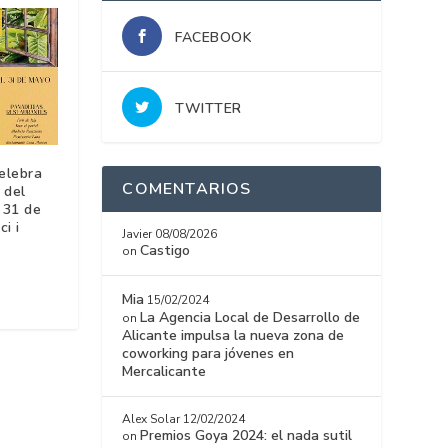
FACEBOOK
TWITTER
celebra
COMENTARIOS
 del
l 31 de
i i
Javier
08/08/2026
Castigo
on
Mia
15/02/2024
La Agencia Local de Desarrollo de
on
Alicante impulsa la nueva zona de
coworking para jóvenes en
Mercalicante
Alex Solar
12/02/2024
Premios Goya 2024: el nada sutil
on