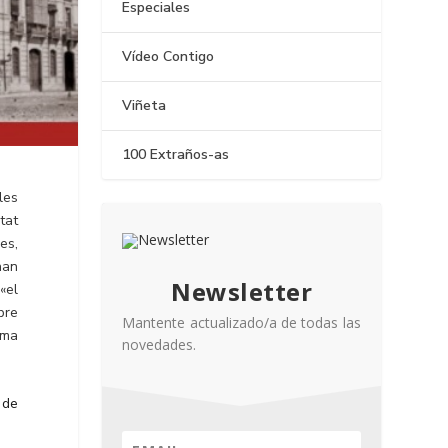
Especiales
Vídeo Contigo
Viñeta
100 Extraños-as
les
tat
es,
han
Newsletter
«el
bre
Mantente actualizado/a de todas las
uma
novedades.
 de