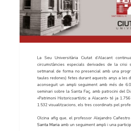
La Seu Universitària Ciutat d’Alacant continu
circumstàncies especials derivades de la crisi s
setmanal de forma no presencial amb una program
taules redones) fetes durant aquests anys a les d
aconseguit un ampli seguiment amb més de 6.000 
seminari sobre la Santa Faç, amb patrocini del Dia
«Patrimoni Historicoartístic a Alacant» té ja 1.75
1.532 visualitzacions, els tres coordinats pel prof
Olcina afig que, el professor Alejandro Cañestr
Santa Maria
amb un seguiment ampli i una particip