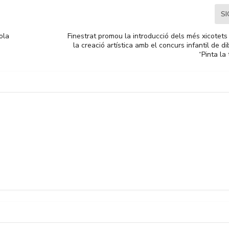
S
ola
Finestrat promou la introducció dels més xicotets 
la creació artística amb el concurs infantil de di
“Pinta la