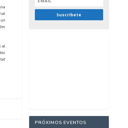
Ana
nal
Suscríbete
 un
les
 al
tes
tat
PRÓXIMOS EVENTOS