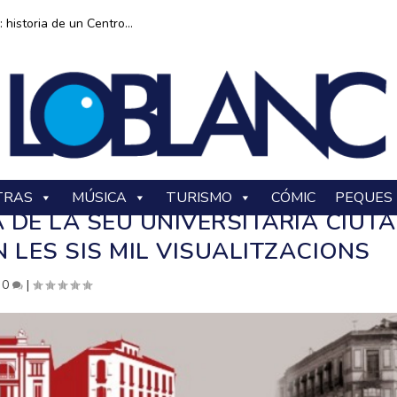
historia de un Centro...
TRAS
MÚSICA
TURISMO
CÓMIC
PEQUES
A DE LA SEU UNIVERSITÀRIA CIUTA
 LES SIS MIL VISUALITZACIONS
|
0
|