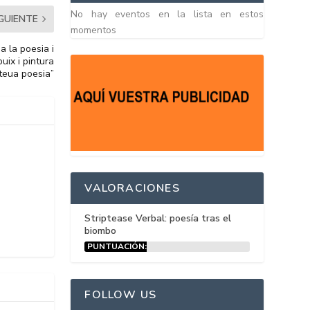
No hay eventos en la lista en estos
IGUIENTE
momentos
a la poesia i
buix i pintura
 teua poesia”
VALORACIONES
Striptease Verbal: poesía tras el
biombo
PUNTUACIÓN:
15%
FOLLOW US