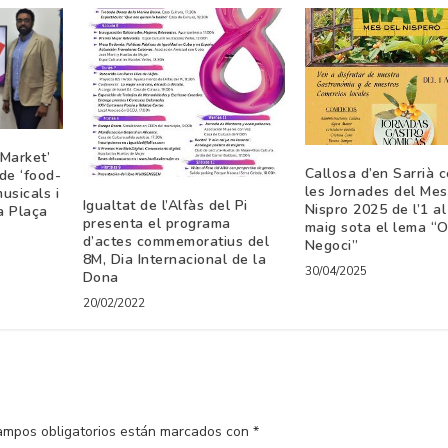
 Market’
Callosa d’en Sarrià 
de ‘food-
les Jornades del Mes
usicals i
Igualtat de l’Alfàs del Pi
Nispro 2025 de l’1 a
la Plaça
presenta el programa
maig sota el lema “Oc
d’actes commemoratius del
Negoci”
8M, Dia Internacional de la
30/04/2025
Dona
20/02/2022
ampos obligatorios están marcados con
*