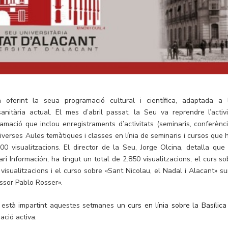
a oferint la seua programació cultural i científica, adaptada a 
anitària actual. El mes d’abril passat, la Seu va reprendre l’activi
ació que inclou enregistraments d’activitats (seminaris, conferènci
iverses Aules temàtiques i classes en línia de seminaris i cursos que 
visualitzacions. El director de la Seu, Jorge Olcina, detalla que 
ri Información, ha tingut un total de 2.850 visualitzacions; el curs so
6 visualitzacions i el curso sobre «Sant Nicolau, el Nadal i Alacant» s
essor Pablo Rosser».
o està impartint aquestes setmanes un
curs en línia sobre la Basílica
ació activa.