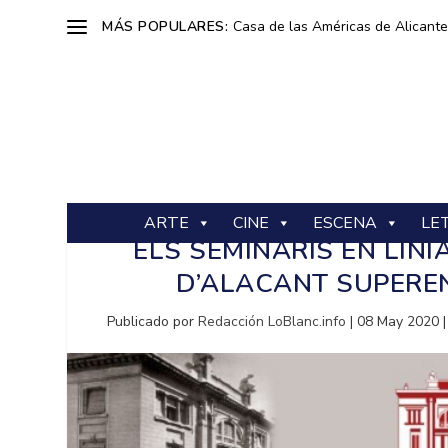
MÁS POPULARES:
Casa de las Américas de Alicante: 
ARTE
CINE
ESCENA
LE
ELS SEMINARIS EN LÍNI
D’ALACANT SUPEREN
Publicado por
Redacción LoBlanc.info
|
08 May 2020