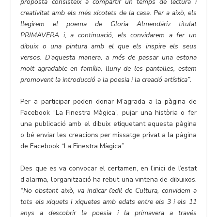
proposta consisteix a compartir un temps de lectura i
creativitat amb els més xicotets de la casa. Per a això, els
llegirem el poema de Gloria Almendáriz titulat
PRIMAVERA i, a continuació, els convidarem a fer un
dibuix o una pintura amb el que els inspire els seus
versos. D’aquesta manera, a més de passar una estona
molt agradable en família, lluny de les pantalles, estem
promovent la introducció a la poesia i la creació artística”.
Per a participar poden donar M’agrada a la pàgina de
Facebook “La Finestra Màgica”, pujar una història o fer
una publicació amb el dibuix etiquetant aquesta pàgina
o bé enviar les creacions per missatge privat a la pàgina
de Facebook “La Finestra Màgica”.
Des que es va convocar el certamen, en l’inici de l’estat
d’alarma, l’organització ha rebut una vintena de dibuixos.
“No obstant això, va indicar l’edil de Cultura, convidem a
tots els xiquets i xiquetes amb edats entre els 3 i els 11
anys a descobrir la poesia i la primavera a través