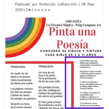
Publicado por
Redacción LoBlanc.info
|
08 May
2020
|
0
|