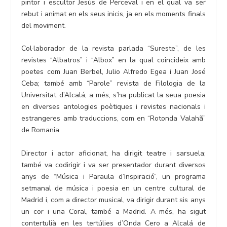
pintor i escultor Jesús de Perceval i en el qual va ser
rebut i animat en els seus inicis, ja en els moments finals
del moviment.
Col·laborador de la revista parlada “Sureste”, de les
revistes “Albatros” i “Albox” en la qual coincideix amb
poetes com Juan Berbel, Julio Alfredo Egea i Juan José
Ceba; també amb “Parole” revista de Filologia de la
Universitat d’Alcalá; a més, s’ha publicat la seua poesia
en diverses antologies poètiques i revistes nacionals i
estrangeres amb traduccions, com en “Rotonda Valahã”
de Romania.
Director i actor aficionat, ha dirigit teatre i sarsuela;
també va codirigir i va ser presentador durant diversos
anys de “Música i Paraula d’Inspiració”, un programa
setmanal de música i poesia en un centre cultural de
Madrid i, com a director musical, va dirigir durant sis anys
un cor i una Coral, també a Madrid. A més, ha sigut
contertulià en les tertúlies d’Onda Cero a Alcalá de