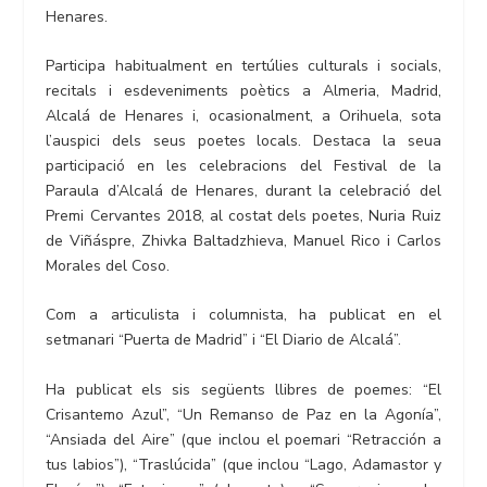
Henares.
Participa habitualment en tertúlies culturals i socials,
recitals i esdeveniments poètics a Almeria, Madrid,
Alcalá de Henares i, ocasionalment, a Orihuela, sota
l’auspici dels seus poetes locals. Destaca la seua
participació en les celebracions del Festival de la
Paraula d’Alcalá de Henares, durant la celebració del
Premi Cervantes 2018, al costat dels poetes, Nuria Ruiz
de Viñáspre, Zhivka Baltadzhieva, Manuel Rico i Carlos
Morales del Coso.
Com a articulista i columnista, ha publicat en el
setmanari “Puerta de Madrid” i “El Diario de Alcalá”.
Ha publicat els sis següents llibres de poemes: “El
Crisantemo Azul”, “Un Remanso de Paz en la Agonía”,
“Ansiada del Aire” (que inclou el poemari “Retracción a
tus labios”), “Traslúcida” (que inclou “Lago, Adamastor y