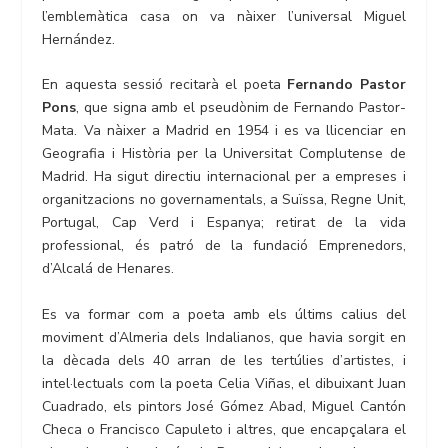
l’emblemàtica casa on va nàixer l’universal Miguel
Hernández.
En aquesta sessió recitarà el poeta
Fernando Pastor
Pons
, que signa amb el pseudònim de Fernando Pastor-
Mata. Va nàixer a Madrid en 1954 i es va llicenciar en
Geografia i Història per la Universitat Complutense de
Madrid. Ha sigut directiu internacional per a empreses i
organitzacions no governamentals, a Suïssa, Regne Unit,
Portugal, Cap Verd i Espanya; retirat de la vida
professional, és patró de la fundació Emprenedors,
d’Alcalá de Henares.
Es va formar com a poeta amb els últims calius del
moviment d’Almeria dels Indalianos, que havia sorgit en
la dècada dels 40 arran de les tertúlies d’artistes, i
intel·lectuals com la poeta Celia Viñas, el dibuixant Juan
Cuadrado, els pintors José Gómez Abad, Miguel Cantón
Checa o Francisco Capuleto i altres, que encapçalara el