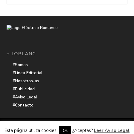
+ LOBLANC
#Somos
#Línea Editorial
#Nosotros-as
#Publicidad
#Aviso Legal
#Contacto
Una receta de
| Cocinada con cariño por
Electrico Romance
Esta página utiliza cookies
¿Aceptas?
Leer Aviso Legal
Ok
Hacker Harbor