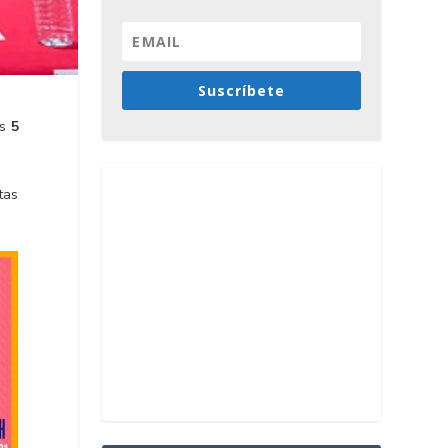
Suscríbete
as
5
tas