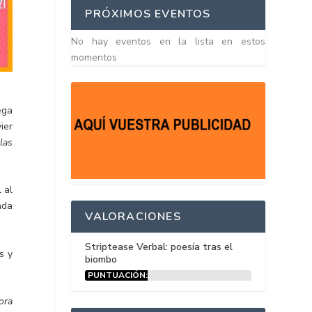
PRÓXIMOS EVENTOS
No hay eventos en la lista en estos
momentos
ega
ier
las
 al
ada
VALORACIONES
Striptease Verbal: poesía tras el
s y
biombo
PUNTUACIÓN:
15%
ora