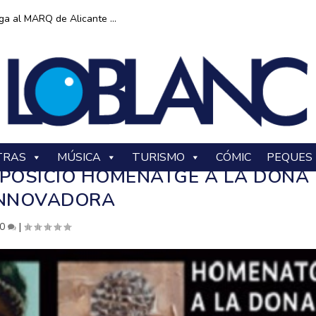
ga al MARQ de Alicante ...
TRAS
MÚSICA
TURISMO
CÓMIC
PEQUES
XPOSICIÓ HOMENATGE A LA DONA
INNOVADORA
0
|