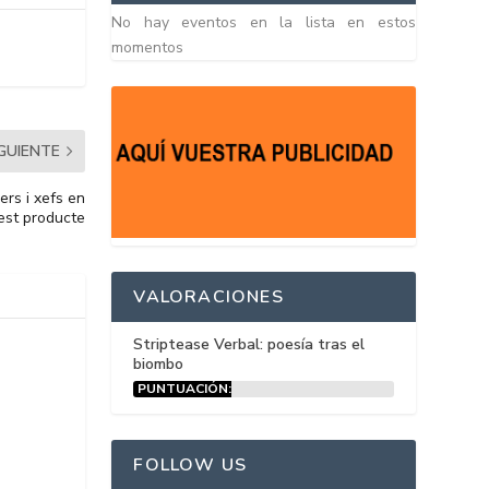
No hay eventos en la lista en estos
momentos
IGUIENTE
ners i xefs en
est producte
VALORACIONES
Striptease Verbal: poesía tras el
biombo
PUNTUACIÓN:
15%
FOLLOW US