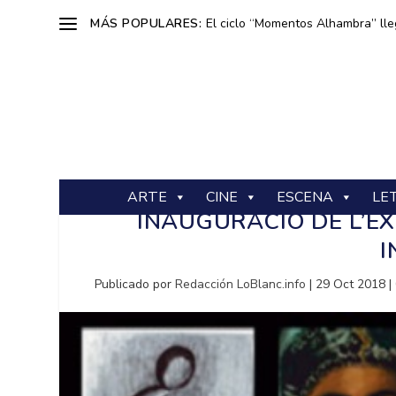
MÁS POPULARES:
El ciclo “Momentos Alhambra” lle
ARTE
CINE
ESCENA
LE
INAUGURACIÓ DE L’E
Publicado por
Redacción LoBlanc.info
|
29 Oct 2018
|