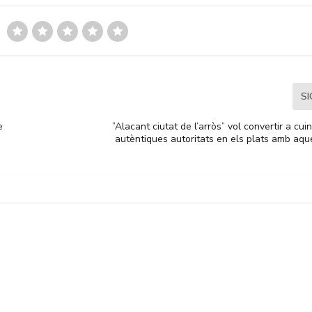
S
e
”Alacant ciutat de l’arròs” vol convertir a cui
autèntiques autoritats en els plats amb aqu