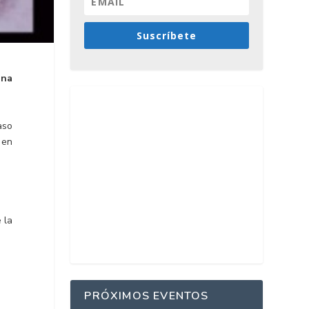
Suscríbete
ina
aso
 en
 la
PRÓXIMOS EVENTOS