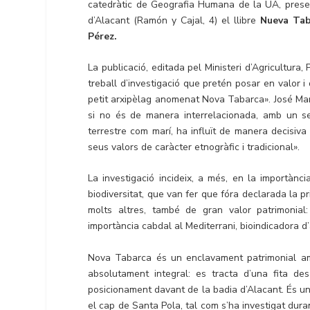
catedràtic de Geografia Humana de la UA, presen
d’Alacant (Ramón y Cajal, 4) el llibre
Nueva Tab
Pérez.
La publicació, editada pel Ministeri d’Agricultura,
treball d’investigació que pretén posar en valor 
petit arxipèlag anomenat Nova Tabarca». José Man
si no és de manera interrelacionada, amb un sen
terrestre com marí, ha influït de manera decisiva 
seus valors de caràcter etnogràfic i tradicional».
La investigació incideix, a més, en la importànc
biodiversitat, que van fer que fóra declarada la
molts altres, també de gran valor patrimonia
importància cabdal al Mediterrani, bioindicadora 
Nova Tabarca és un enclavament patrimonial amb
absolutament integral: es tracta d’una fita de
posicionament davant de la badia d’Alacant. És u
el cap de Santa Pola, tal com s’ha investigat duran