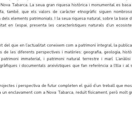
eu Nova Tabarca. La seua gran riquesa històrica i monumental es basa
 fa, també, que els valors de caràcter etnogràfic siguen nombroso
a dels elements patrimonials. I la seua riquesa natural, sobre la base d
tat en l’espai, presenta les característiques naturals d’un ecosist
 del que en l’actualitat coneixem com a patrimoni integral, la publica
de les diferents perspectives i matèries: geografia, geologia, històr
patrimoni immaterial, i patrimoni natural terrestre i marí. L’anàlisi
àfiques i documentals arxivístiques que fan referència a l’Illa i al 
 projectes i perspectiva de futur completen el guió d’un treball que mos
ta un enclavament com a Nova Tabarca, reduït físicament, però molt g