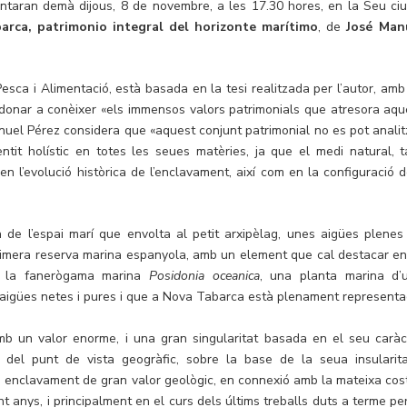
taran demà dijous, 8 de novembre, a les 17.30 hores, en la Seu ciu
arca, patrimonio integral del horizonte marítimo
, de
José Man
 Pesca i Alimentació, està basada en la tesi realitzada per l’autor, amb
i donar a conèixer «els immensos valors patrimonials que atresora aqu
uel Pérez considera que «aquest conjunt patrimonial no es pot analit
tit holístic en totes les seues matèries, ja que el medi natural, t
en l’evolució històrica de l’enclavament, així com en la configuració d
ia de l’espai marí que envolta al petit arxipèlag, unes aigües plenes
 primera reserva marina espanyola, amb un element que cal destacar en
l: la fanerògama marina
Posidonia oceanica
, una planta marina d’
d’aigües netes i pures i que a Nova Tabarca està plenament representa
 un valor enorme, i una gran singularitat basada en el seu caràc
s del punt de vista geogràfic, sobre la base de la seua insularita
n enclavament de gran valor geològic, en connexió amb la mateixa cost
t anys, i principalment en el curs dels últims treballs duts a terme per