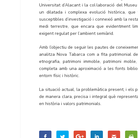
Universitat d’Alacant i la col·laboració del Mus
un dilatada i complexa evolució històrica, que
susceptibles d’investigació i connexió amb la rest
medi terrestre, que encara que evidentment limi
exigent regulat per l’ambient semiàrid.
Amb l’objectiu de seguir les pautes de coneixement
analitza Nova Tabarca com a fita patrimonial des 
etnografia, patrimoni immoble, patrimoni moble, 
completa amb una aproximació a les fonts bibliogr
entorn físic i històric.
La situació actual, la problemàtica present, i els
de manera clara, precisa i integral què represen
en història i valors patrimonials.