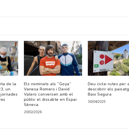
ta de la
Els nominats als “Goya”
Deu cicle-rutes per 
3, un
Vanesa Romero i David
descobrir els paisat
jornades
Valero conversen amb el
Baix Segura
ves
públic el dissabte en Espai
30/04/2025
Sèneca
20/02/2026