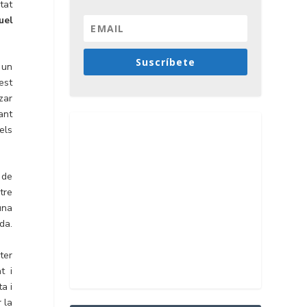
tat
uel
Suscríbete
 un
est
zar
ant
els
 de
tre
una
da.
ter
t i
a i
 la