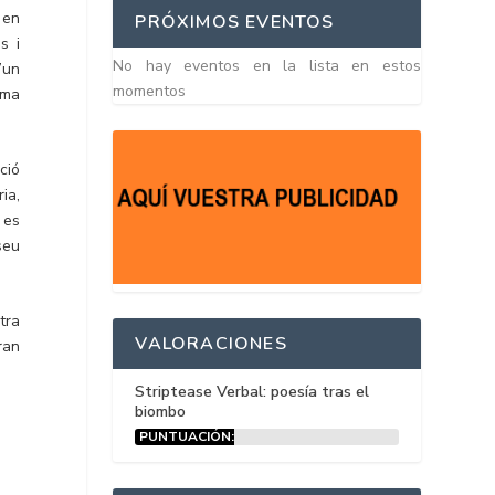
 en
PRÓXIMOS EVENTOS
s i
No hay eventos en la lista en estos
’un
momentos
ema
ció
ia,
 es
seu
tra
VALORACIONES
ran
Striptease Verbal: poesía tras el
biombo
PUNTUACIÓN:
15%