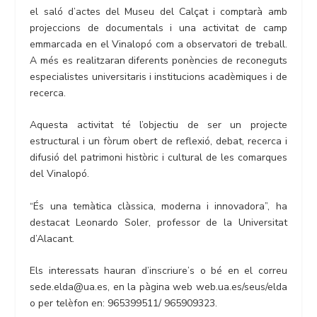
el saló d’actes del Museu del Calçat i comptarà amb
projeccions de documentals i una activitat de camp
emmarcada en el Vinalopó com a observatori de treball.
A més es realitzaran diferents ponències de reconeguts
especialistes universitaris i institucions acadèmiques i de
recerca.
Aquesta activitat té l’objectiu de ser un projecte
estructural i un fòrum obert de reflexió, debat, recerca i
difusió del patrimoni històric i cultural de les comarques
del Vinalopó.
“És una temàtica clàssica, moderna i innovadora”, ha
destacat Leonardo Soler, professor de la Universitat
d’Alacant.
Els interessats hauran d’inscriure’s o bé en el correu
sede.elda@ua.es, en la pàgina web web.ua.es/seus/elda
o per telèfon en: 965399511/ 965909323.