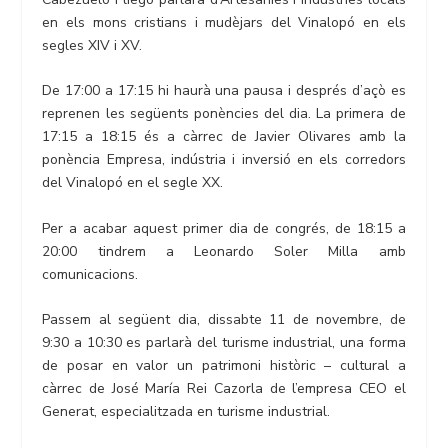
en els mons cristians i mudèjars del Vinalopó en els
segles XIV i XV.
De 17:00 a 17:15 hi haurà una pausa i després d’açò es
reprenen les següents ponències del dia. La primera de
17:15 a 18:15 és a càrrec de Javier Olivares amb la
ponència Empresa, indústria i inversió en els corredors
del Vinalopó en el segle XX.
Per a acabar aquest primer dia de congrés, de 18:15 a
20:00 tindrem a Leonardo Soler Milla amb
comunicacions.
Passem al següent dia, dissabte 11 de novembre, de
9:30 a 10:30 es parlarà del turisme industrial, una forma
de posar en valor un patrimoni històric – cultural a
càrrec de José María Rei Cazorla de l’empresa CEO el
Generat, especialitzada en turisme industrial.