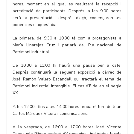
hores, moment en el qual es realitzarà la recepció i
acreditació de participants. Després, a les 9:00 hores
serà la presentació i després d’açò, començaran les
ponències d’aquest dia.
La primera, de 9:30 a 10:30 té com a protagonista a
María Linarejos Cruz i parlarà del Pla nacional de
Patrimoni Industrial.
De 10:30 a 11:00 hi haurà una pausa per a cafè.
Després continuarà la següent exposició a càrrec de
José Ramón Valero Escandell qui tractarà el tema de
Patrimoni industrial intangible. El cas d’Elda en el segle
XX.
A les 12:00 i fins a les 14:00 hores arriba el torn de Juan
Carlos Márquez Villora i comunicacions.
A la vesprada, de 16:00 a 17:00 hores José Vicente
Cabezuelo Pliego parlarà d’Artesanies i indústries locals