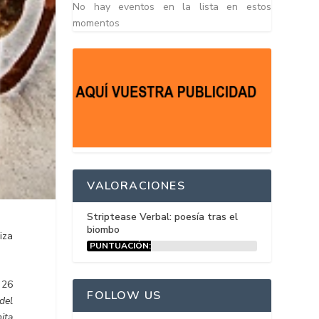
No hay eventos en la lista en estos
momentos
VALORACIONES
Striptease Verbal: poesía tras el
biombo
iza
PUNTUACIÓN:
15%
 26
FOLLOW US
del
mita