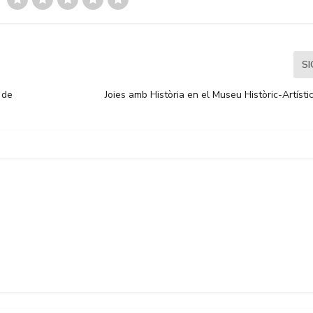
S
 de
Joies amb Història en el Museu Històric-Artíst