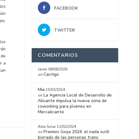
tos
FACEBOOK
ión
po,
TWITTER
los
rán
COMENTARIOS
 de
r a
Javier
08/08/2026
San
Castigo
on
Mia
15/02/2024
La Agencia Local de Desarrollo de
on
Alicante impulsa la nueva zona de
coworking para jóvenes en
Mercalicante
Alex Solar
12/02/2024
Premios Goya 2024: el nada sutil
on
borrado de las personas trans