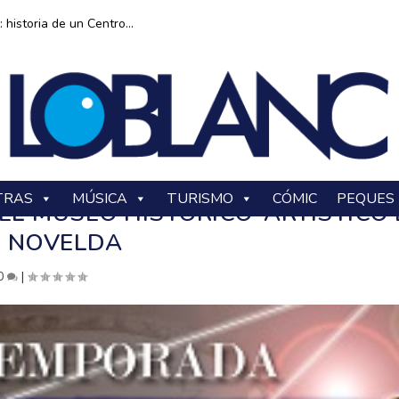
historia de un Centro...
TRAS
MÚSICA
TURISMO
CÓMIC
PEQUES
 EL MUSEO HISTÓRICO-ARTÍSTICO 
NOVELDA
0
|