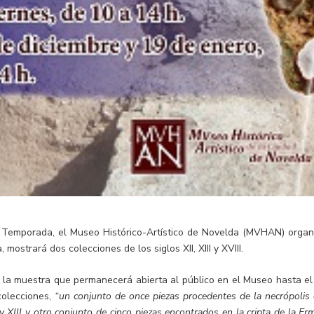
e Temporada, el Museo Histórico-Artístico de Novelda (MVHAN) organ
 mostrará dos colecciones de los siglos XII, XIII y XVIII.
 la muestra que permanecerá abierta al público en el Museo hasta el
colecciones,
“un conjunto de once piezas procedentes de la necrópolis 
 y XIII y otro conjunto de cinco piezas encontrados en la cripta de la Er