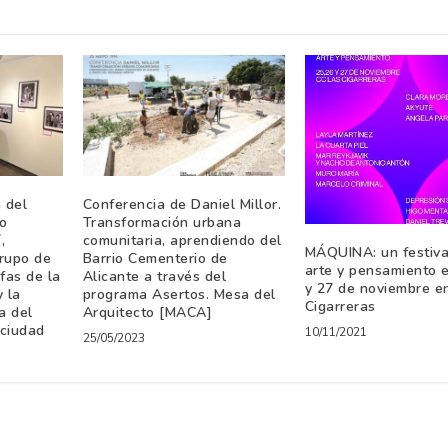
 del
Conferencia de Daniel Millor.
o
Transformación urbana
,
comunitaria, aprendiendo del
MÁQUINA: un festiva
rupo de
Barrio Cementerio de
arte y pensamiento e
fas de la
Alicante a través del
y 27 de noviembre e
 la
programa Asertos. Mesa del
Cigarreras
a del
Arquitecto [MACA]
 ciudad
10/11/2021
25/05/2023