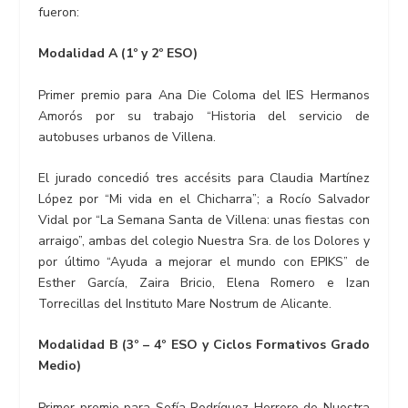
fueron:
Modalidad A (1º y 2º ESO)
Primer premio para Ana Die Coloma del IES Hermanos
Amorós por su trabajo “Historia del servicio de
autobuses urbanos de Villena.
El jurado concedió tres accésits para Claudia Martínez
López por “Mi vida en el Chicharra”; a Rocío Salvador
Vidal por “La Semana Santa de Villena: unas fiestas con
arraigo”, ambas del colegio Nuestra Sra. de los Dolores y
por último “Ayuda a mejorar el mundo con EPIKS” de
Esther García, Zaira Bricio, Elena Romero e Izan
Torrecillas del Instituto Mare Nostrum de Alicante.
Modalidad B (3º – 4º ESO y Ciclos Formativos Grado
Medio)
Primer premio para Sofía Rodríguez Herrero de Nuestra