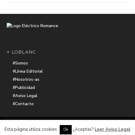
+ LOBLANC
#Somos
#Línea Editorial
#Nosotros-as
#Publicidad
#Aviso Legal
#Contacto
Una receta de
| Cocinada con cariño por
Electrico Romance
Esta página utiliza cookies
¿Aceptas?
Leer Aviso Legal
Ok
Hacker Harbor