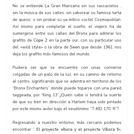
No se entiende La Gran Manzana sin sus rascacielos ,
sin la música de sus calles, sin saborear su famosa tarta
de queso, o sin probar su ya mítico coctel Cosmopolitan.
Así mismo para completar el sueño, el viajero ha de
sumergirse entre sus calles del Bronx para admirar los
grafitis de
Cope 2
en la parte sur, con su particular uso
del «wild style» o la obra de
Seen
que desde 1961 nos
deja los grafitis más famosos del mundo.
Pudiera ser que se encuentre con unas converse
colgadas de un palo de la luz, en su camino de retorno
al centro, significando que se adentra en territorio de los
“Bronx Enchanters” donde puede toparse con una pared
taggeada, por “King 13”.¿Quién sabe si tendrá la suerte
de que su tren en dirección a Harlem haya sido pintado
por este mismo autor bajo el seudónimo “T-KID 170. R”?
Regresando a nuestro entorno, más cercano podemos
encontrar ”
El proyecte víbora y el proyecte Víbora II
«,