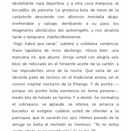
destellante ropa deportiva, y a otra cosa mariposa, al
bocadillo de panceta. La grotesca bola de nieve de la
catástrofe desciende con alborozo montaña abajo,
irrefrenable y salvaje, derribando a su paso los
imaginarios obstáculos del autoengaño, y nos alcanza
tarde o temprano, indefectiblemente.
“Algo habrá que cenar”,
sublime y cotidiana sentencia,
frase lapidaria de recio abolengo. Ahora bien: una
manzana no, que aburre. Arroje usted con alegría seis
kilos de rebozado en el hirviente aceite de la sartén, a
las imprudentes once de la noche. Qué sería de un
decente patio de vecinos sin el tradicional aroma, sin el
sonoro crepitar nocturno de la fritanga. Y de postre —
porque sin postre toda existencia se torna penuria—,
medio kilo de helado en tarrina. Y a dormir. Se normaliza
el sobrepeso, se aplaude, se vitorea, se arranca a
bocados el estigma: cuídese usted de ofender a la
parroquia, que le sacarán los ojos. Hemos pasado de la
arruga es bella al michelín es hermoso.
“Yo no estoy