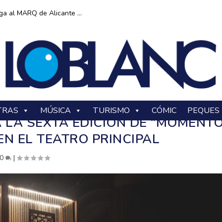
ga al MARQ de Alicante ...
TRAS
MÚSICA
TURISMO
CÓMIC
PEQUES
 LA SEXTA EDICIÓN DE “MOMENT
N EL TEATRO PRINCIPAL
0
|