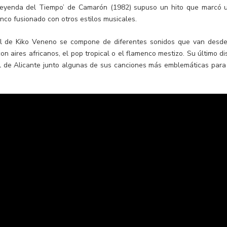
 leyenda del Tiempo’ de Camarón (1982) supuso un hito que marcó 
nco fusionado con otros estilos musicales.
sical de Kiko Veneno se compone de diferentes sonidos que van desde
n aires africanos, el pop tropical o el flamenco mestizo. Su último di
al de Alicante junto algunas de sus canciones más emblemáticas para