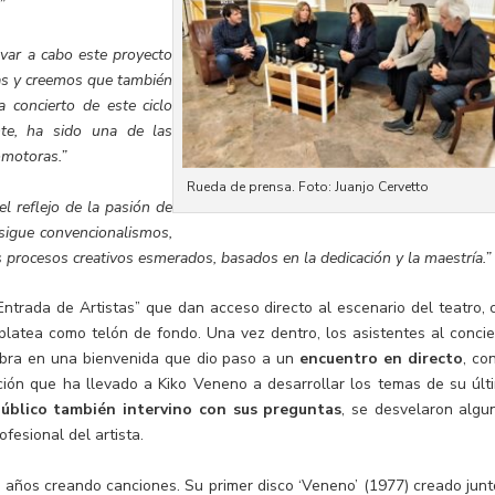
”
levar a cabo este proyecto
as y creemos que también
 concierto de este ciclo
te, ha sido una de las
omotoras.”
Rueda de prensa. Foto: Juanjo Cervetto
 el reflejo de la pasión de
sigue convencionalismos,
 procesos creativos esmerados, basados en la dedicación y la maestría.”
Entrada de Artistas” que dan acceso directo al escenario del teatro, 
 platea como telón de fondo. Una vez dentro, los asistentes al concie
mbra en una bienvenida que dio paso a un
encuentro en directo
, co
ción que ha llevado a Kiko Veneno a desarrollar los temas de su últ
público también intervino con sus preguntas
, se desvelaron algu
fesional del artista.
 años creando canciones. Su primer disco ‘Veneno’ (1977) creado junt