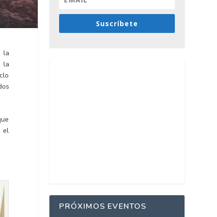
Suscríbete
 la
 la
clo
dos
que
 el
PRÓXIMOS EVENTOS