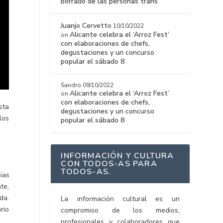
borrado de las personas trans
Juanjo Cervetto
10/10/2022
Alicante celebra el ‘Arroz Fest’
on
con elaboraciones de chefs,
degustaciones y un concurso
popular el sábado 8
Sandro
09/10/2022
Alicante celebra el ‘Arroz Fest’
on
con elaboraciones de chefs,
sta
degustaciones y un concurso
los
popular el sábado 8
INFORMACIÓN Y CULTURA
CON TODOS-AS PARA
TODOS-AS.
ias
te,
da.
La información cultural es un
rio
compromiso de los medios,
profesionales y colaboradores que