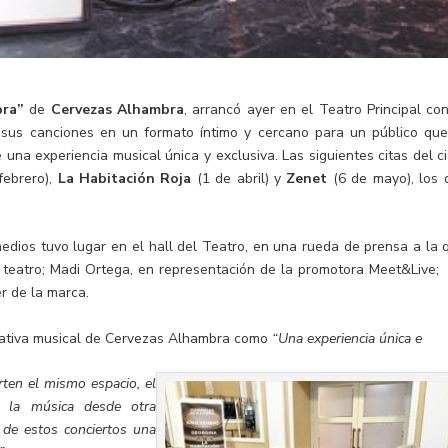
bra”
de
Cervezas Alhambra
, arrancó ayer en el Teatro Principal con
tó sus canciones en un formato íntimo y cercano para un público que
una experiencia musical única y exclusiva. Las siguientes citas del ci
febrero),
La Habitación Roja
(1 de abril) y
Zenet
(6 de mayo), los 
dios tuvo lugar en el hall del Teatro, en una rueda de prensa a la 
el teatro; Madi Ortega, en representación de la promotora Meet&Live;
r de la marca.
niciativa musical de Cervezas Alhambra como
“Una experiencia única e
rten el mismo espacio, el
r la música desde otra
n de estos conciertos una