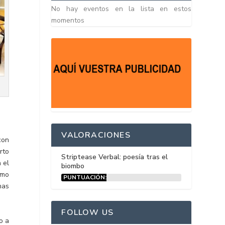
No hay eventos en la lista en estos
momentos
VALORACIONES
con
rto
Striptease Verbal: poesía tras el
n el
biombo
imo
PUNTUACIÓN:
15%
nas
FOLLOW US
o a