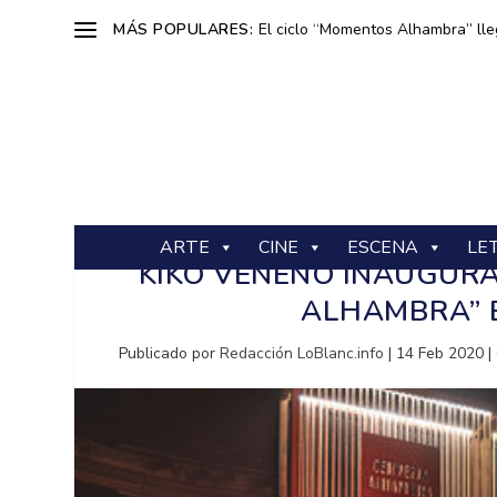
MÁS POPULARES:
El ciclo “Momentos Alhambra” lle
ARTE
CINE
ESCENA
LE
KIKO VENENO INAUGURA
ALHAMBRA” E
Publicado por
Redacción LoBlanc.info
|
14 Feb 2020
|