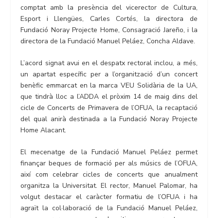
comptat amb la presència del vicerector de Cultura,
Esport i Llengües, Carles Cortés, la directora de
Fundació Noray Projecte Home, Consagració Jareño, i la
directora de la Fundació Manuel Peláez, Concha Aldave.
L’acord signat avui en el despatx rectoral inclou, a més,
un apartat específic per a l’organització d’un concert
benèfic emmarcat en la marca VEU Solidària de la UA,
que tindrà lloc a l’ADDA el pròxim 14 de maig dins del
cicle de Concerts de Primavera de l’OFUA, la recaptació
del qual anirà destinada a la Fundació Noray Projecte
Home Alacant.
El mecenatge de la Fundació Manuel Peláez permet
finançar beques de formació per als músics de l’OFUA,
així com celebrar cicles de concerts que anualment
organitza la Universitat. El rector, Manuel Palomar, ha
volgut destacar el caràcter formatiu de l’OFUA i ha
agraït la col·laboració de la Fundació Manuel Peláez,