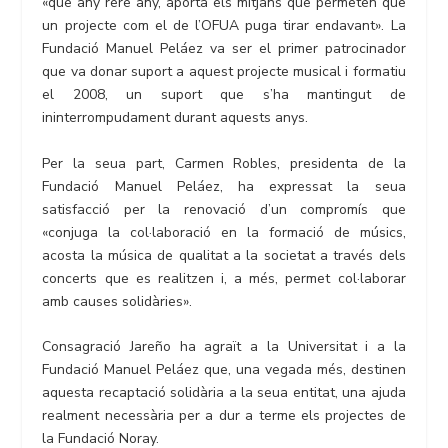
«que any rere any, aporta els mitjans que permeten que
un projecte com el de l’OFUA puga tirar endavant». La
Fundació Manuel Peláez va ser el primer patrocinador
que va donar suport a aquest projecte musical i formatiu
el 2008, un suport que s’ha mantingut de
ininterrompudament durant aquests anys.
Per la seua part, Carmen Robles, presidenta de la
Fundació Manuel Peláez, ha expressat la seua
satisfacció per la renovació d’un compromís que
«conjuga la col·laboració en la formació de músics,
acosta la música de qualitat a la societat a través dels
concerts que es realitzen i, a més, permet col·laborar
amb causes solidàries».
Consagració Jareño ha agraït a la Universitat i a la
Fundació Manuel Peláez que, una vegada més, destinen
aquesta recaptació solidària a la seua entitat, una ajuda
realment necessària per a dur a terme els projectes de
la Fundació Noray.