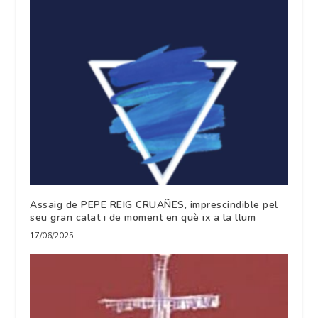
Assaig de PEPE REIG CRUAÑES, imprescindible pel
seu gran calat i de moment en què ix a la llum
17/06/2025