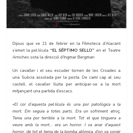
Dijous que ve 21 de febrer en la Filmoteca d’Alacant
s’emet la pel·lícula
“EL SÉPTIMO SELLO”
en el Teatre
Arniches sota la direcció d’Ingmar Bergman
Un cavaller i el seu escuder tornen de les Croades a
una Suècia assolada per la pesta. De camí cap al seu
castell, el cavaller lluita per anticipar-se a la mort
mitjançant una partida d’escacs.
«El cor d’aquesta pel·lícula és una por patològica a la
mort. Em seguia a totes parts. Era un sofriment atroç.
Tenia una por terrible a la mort. Tot el que tinguera a
veure amb la mort… era un horror. I va anar d’aquest
horror, de tot el tema de la bomba atòmica, d’on va sorgir