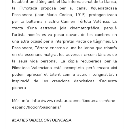
Establint un diàleg amb el Dia Internacional de la Dansa,
la Filmoteca proposa per al canal #quedatacasa
Passionera (Joan Maria Codina, 1915), protagonitzada
per la ballarina i actriu Carmen Tórtola València. Es
tracta d’una estranya joia cinematogràfica, perquè
l’artista només es va posar davant de les cambres en
una altra ocasió per a interpretar Pacte de llàgrimes. En
Passionera, Tórtora encarna a una ballarina que triomfa
en els escenaris malgrat les adverses circumstàncies de
la seua vida personal. La còpia recuperada per la
Filmoteca Valenciana està incompleta, però encara així
podem apreciar el talent com a actriu i l’originalitat i
inspiració de les creacions dancísticas d’aquesta
pionera.
Més info: http://www.restauracionesfilmoteca.com/cine-
espanol/ficcion/pasionaria/
#LAFIESTADELCORTOENCASA