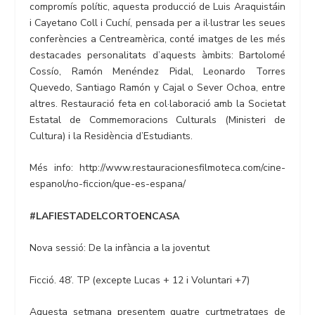
compromís polític, aquesta producció de Luis Araquistáin
i Cayetano Coll i Cuchí, pensada per a il·lustrar les seues
conferències a Centreamèrica, conté imatges de les més
destacades personalitats d’aquests àmbits: Bartolomé
Cossío, Ramón Menéndez Pidal, Leonardo Torres
Quevedo, Santiago Ramón y Cajal o Sever Ochoa, entre
altres. Restauració feta en col·laboració amb la Societat
Estatal de Commemoracions Culturals (Ministeri de
Cultura) i la Residència d’Estudiants.
Més info: http://www.restauracionesfilmoteca.com/cine-
espanol/no-ficcion/que-es-espana/
#LAFIESTADELCORTOENCASA
Nova sessió: De la infància a la joventut
Ficció. 48’. TP (excepte Lucas + 12 i Voluntari +7)
Aquesta setmana presentem quatre curtmetratges de