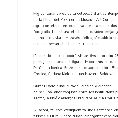
Mig centenar obres de la col·lecció d’art contemp
de la Llotja del Peix i en el Museu d’Art Contempo
sigut concebuda en exclusiva per a aquests dos c
fotografia, l’escultura, el dibuix o el vídeo, mitja
els ha tocat viure. A través d’elles, s’estableix un
seu món personal i el seu microcosmos.
L’exposició, que es podrà visitar fins al pròxim 
portuguesos, tots ells figures importants en el 
Península Ibèrica. Entre ells destaquen: Isidro Bl
Crònica, Adriana Molder i Juan Navarro Baldeweg.
Durant l’acte d’inauguració l’alcalde d’Alacant, L
de ser una labor conjunta entre les institucions p
sector, la unió d’esforços i recursos és clau per a 
«Alacant, tal com expliquem fa unes setmanes en 
turisme cultural, i sens dubte, albergant exposici