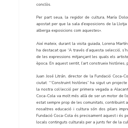
conclòs.
Per part seua, la regidor de cultura, María Dolo
apostat per que la sala d’exposicions de la Llotja 
alberga exposicions com aquestes».
Així mateix, durant la visita guiada, Lorena Martí
ha destacat que “A través d’aquesta selecció, s’ha
de les expressions mitjançant les quals els artistes
època. En aquest sentit, l’art construeix històries, 
Juan José Litrán, director de la Fundació Coca-Co
ciutat: ““Construint històries” ha sigut un project
la nostra col·lecció per primera vegada a Alacan
Coca-Cola va molt més allà de ser un motor de l’o
estat sempre prop de les comunitats, contribuint a
nosaltres educació i cultura són dos pilars imp
Fundació Coca-Cola és precisament aquest i és per
locals continguts culturals per a junts fer de la cul