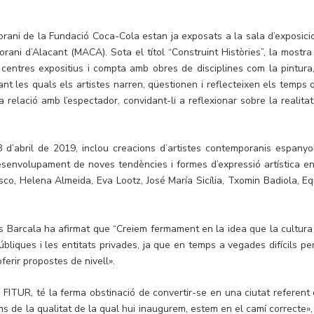
orani de la Fundació Coca-Cola estan ja exposats a la sala d’exposici
rani d’Alacant (MACA). Sota el títol “Construint Històries”, la mostra
entres expositius i compta amb obres de disciplines com la pintura,
nçant les quals els artistes narren, qüestionen i reflecteixen els temps
a relació amb l’espectador, convidant-li a reflexionar sobre la realitat
28 d’abril de 2019, inclou creacions d’artistes contemporanis espanyol
desenvolupament de noves tendències i formes d’expressió artística en
asco, Helena Almeida, Eva Lootz, José María Sicília, Txomin Badiola, Eq
uis Barcala ha afirmat que “Creiem fermament en la idea que la cultura
úbliques i les entitats privades, ja que en temps a vegades difícils per
oferir propostes de nivell».
FITUR, té la ferma obstinació de convertir-se en una ciutat referent 
ons de la qualitat de la qual hui inaugurem, estem en el camí correcte»,