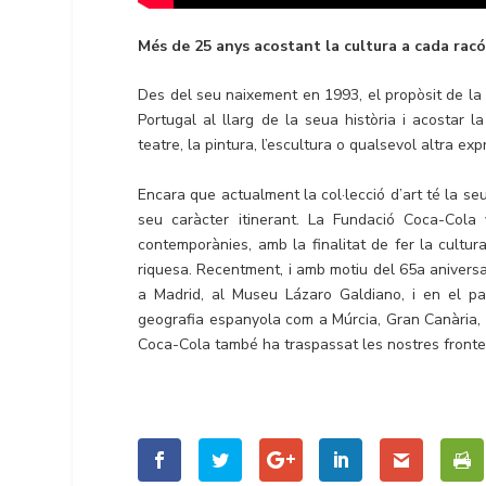
Més de 25 anys acostant la cultura a cada rac
Des del seu naixement en 1993, el propòsit de la F
Portugal al llarg de la seua història i acostar l
teatre, la pintura, l’escultura o qualsevol altra ex
Encara que actualment la col·lecció d’art té la 
seu caràcter itinerant. La Fundació Coca-Cola 
contemporànies, amb la finalitat de fer la cultu
riquesa. Recentment, i amb motiu del 65a aniversa
a Madrid, al Museu Lázaro Galdiano, i en el pa
geografia espanyola com a Múrcia, Gran Canària, 
Coca-Cola també ha traspassat les nostres fronter