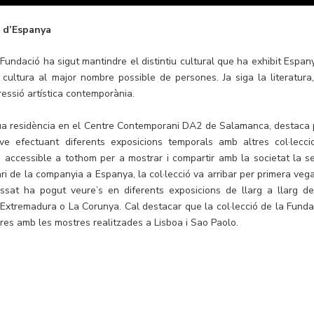
ó d’Espanya
undació ha sigut mantindre el distintiu cultural que ha exhibit Espany
a cultura al major nombre possible de persones. Ja siga la literatura,
pressió artística contemporània.
seua residència en el Centre Contemporani DA2 de Salamanca, destaca 
ve efectuant diferents exposicions temporals amb altres col·lecci
ra accessible a tothom per a mostrar i compartir amb la societat la s
ri de la companyia a Espanya, la col·lecció va arribar per primera veg
ssat ha pogut veure’s en diferents exposicions de llarg a llarg de
Extremadura o La Corunya. Cal destacar que la col·lecció de la Funda
es amb les mostres realitzades a Lisboa i Sao Paolo.