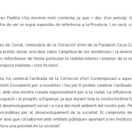
res Padilla s’ha mostrat molt contenta, ja que » des d’un principi, 
ha de ser un espai expositiu de referència a la Província, i no serà, si
nez de Corral, comissària de la Col·lecció d’Art de la Fundació Coca-Co
 pretés donar una idea sobre l’amplitud de les tendències i la diversi
 reflecteixen de forma particular la realitat interior i exterior de la 
proposa realitats i crea ficcions”.
la, ha celebrat l’arribada de la Col·lecció d’Art Contemporani a aque
e molt il·lusament per a nosaltres i hui per fi podem celebrar l’arribada
t, amb una mostra creada expressament per a la ciutat. La influència
cupació i el progrés a Espanya, ja que durant tota la nostra història 
l desenvolupament social i a cura del medi ambient del nostre país. Pe
rescindibles per al desenvolupament de la societat. El compromís de
 això que col·laborem amb entitats públiques aportant a les instituci
tura una prioritat en la societat”.