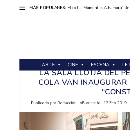
MÁS POPULARES:
El ciclo “Momentos Alhambra” lle
ARTE
CINE
ESCENA
LE
LA SALA LLOTJA DEL PE
COLA VAN INAUGURAR 
“CONST
Publicado por
Redacción LoBlanc.info
|
12 Feb 2019
|