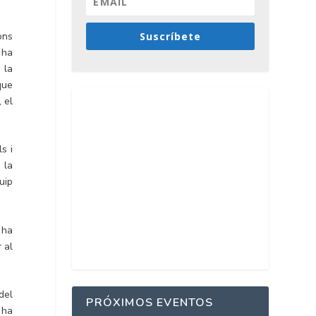
ons
Suscríbete
 ha
 la
 que
, el
s i
 la
uip
 ha
 al
del
PRÓXIMOS EVENTOS
 ha