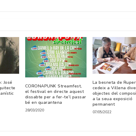
e: José
La besneta de Ruper
CORONAPUNK Streamfest,
quitecte
cedeix a Villena div
el festival en directe aquest
anístic
objectes del composi
dissabte per a fer-te’l passar
a la seua exposició
bé en quarantena
permanent
28/03/2020
07/05/2022