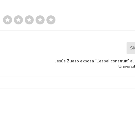
S
Jesús Zuazo exposa “L’espai construït” a
Universi