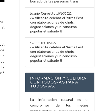
borrado de las personas trans
Juanjo Cervetto
10/10/2022
Alicante celebra el ‘Arroz Fest’
on
a i
con elaboraciones de chefs,
degustaciones y un concurso
 el
popular el sábado 8
Sandro
09/10/2022
pel
Alicante celebra el ‘Arroz Fest’
on
ons
con elaboraciones de chefs,
eua
degustaciones y un concurso
popular el sábado 8
ada
 la
ció
INFORMACIÓN Y CULTURA
CON TODOS-AS PARA
TODOS-AS.
La información cultural es un
compromiso de los medios,