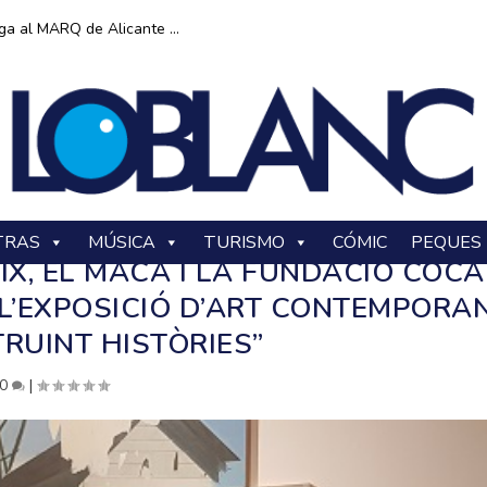
ga al MARQ de Alicante ...
TRAS
MÚSICA
TURISMO
CÓMIC
PEQUES
IX, EL MACA I LA FUNDACIÓ COCA
L’EXPOSICIÓ D’ART CONTEMPORAN
RUINT HISTÒRIES”
0
|