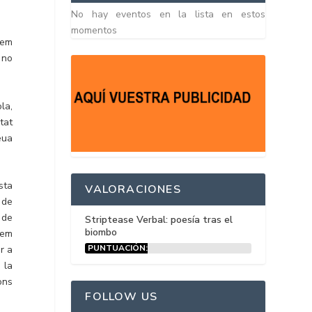
No hay eventos en la lista en estos
momentos
hem
 no
la,
tat
seua
sta
VALORACIONES
 de
 de
Striptease Verbal: poesía tras el
biombo
hem
PUNTUACIÓN:
r a
15%
 la
ons
FOLLOW US