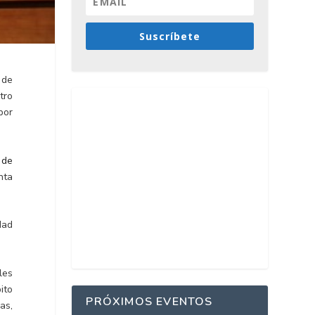
Suscríbete
 de
tro
por
 de
nta
dad
les
ito
PRÓXIMOS EVENTOS
as,