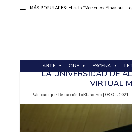
MÁS POPULARES:
El ciclo “Momentos Alhambra” lle
ARTE
CINE
ESCENA
LE
LA UNIVERSIDAD DE A
VIRTUAL 
Publicado por
Redacción LoBlanc.info
|
03 Oct 2021
|