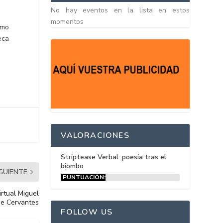
No hay eventos en la lista en estos
momentos
omo
eca
VALORACIONES
Striptease Verbal: poesía tras el
biombo
IGUIENTE
PUNTUACIÓN:
15%
irtual Miguel
de Cervantes
FOLLOW US