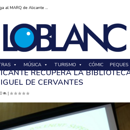
ga al MARQ de Alicante ...
TRAS
MÚSICA
TURISMO
CÓMIC
PEQUES
LICANTE RECUPERA LA BIBLIOTEC
MIGUEL DE CERVANTES
0
|