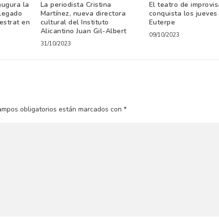
augura la
La periodista Cristina
El teatro de improvi
 legado
Martínez, nueva directora
conquista los jueves
nestrat en
cultural del Instituto
Euterpe
Alicantino Juan Gil-Albert
09/10/2023
31/10/2023
ampos obligatorios están marcados con
*