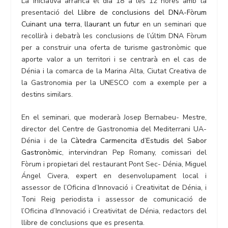
La iniciativa arranca el dia 18 a les 12 hores amb la
presentació del
Llibre de conclusions del DNA-Fòrum
Cuinant una terra, llaurant un futur
en un seminari que
recollirà i debatrà les conclusions de l’últim DNA Fòrum
per a construir una oferta de turisme gastronòmic que
aporte valor a un territori i se centrarà en el cas de
Dénia i la comarca de la Marina Alta, Ciutat Creativa de
la Gastronomia per la UNESCO com a exemple per a
destins similars.
En el seminari, que moderarà Josep Bernabeu- Mestre,
director del Centre de Gastronomia del Mediterrani UA-
Dénia i de la
Càtedra Carmencita d’Estudis del Sabor
Gastronòmic
, intervindran Pep Romany, comissari del
Fòrum i propietari del restaurant Pont Sec- Dénia, Miguel
Ángel Civera, expert en desenvolupament local i
assessor de l’Oficina d’Innovació i Creativitat de Dénia, i
Toni Reig periodista i assessor de comunicació de
l’Oficina d’Innovació i Creativitat de Dénia, redactors del
llibre de conclusions que es presenta.