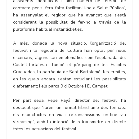
assistents identificats i amb número de telèfon de
contacte per si fera falta facilitar-li-ho a Salut Pública”,
ha assenyalat el regidor que ha avançat que s’està
considerant la possibilitat de fer-ho a través de la
plataforma habitual instanticket.es.
A més, donada la nova situació, l’organització del
festival i la regidoria de Cultura han optat per nous
escenaris, alguns tan emblemàtics com l’esplanada del
Castell-fortalesa. També el pàrquing de les Escoles
Graduades, la parròquia de Sant Bartolomé, les ermites,
en les quals encara s’estan estudiant les possibilitats
d’aforament; i els parcs 9 d’Octubre i El Campet.
Per part seua, Pepe Payá, director del festival, ha
destacat que “farem un format híbrid amb dos formats:
els espectacles en viu i retransmissions on-line via
streaming”, amb la intenció de retransmetre en directe
totes les actuacions del festival.