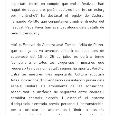
important tenint en compte que molts festivals han
hagut de suspendre, però nosaltres hem fet un esforç
per mantindre’l”, ha destacat el regidor de Cultura,
Fernando Portillo que conjuntament amb el director del
Festival, Pepe Payá, han avançat alguns dels detalls de
l’edició d’enguany.
Així, el Festival de Guitarra José Tomás – Villa de Petrer,
que, com ja es va avançar, limitarà els seus dies de
celebració del 16 al 25 de juliol, es durà a terme
“complint amb totes les exigències i mesures que
requereix la nova normalitat”, segons ha apuntat Portillo.
Entre les mesures més importants, Cultura adoptarà
totes indicacions d’higienització i desinfecció prèvia dels
espais; limitarà els aforaments de les actuacions,
assegurant la distància de seguretat entre cadires i
establint controls d’accés; i, establirà el sistema
d’adquisició d’entrada prèvia, personal i instransferible,
per a controlar els aforaments i “tindre a tots els