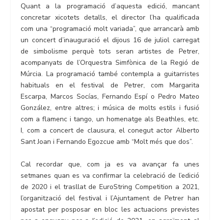
Quant a la programació d’aquesta edició, mancant
concretar xicotets detalls, el director l’ha qualificada
com una “programació molt variada”, que arrancarà amb
un concert d’inauguració el dijous 16 de juliol carregat
de simbolisme perquè tots seran artistes de Petrer,
acompanyats de l’Orquestra Simfònica de la Regió de
Múrcia. La programació també contempla a guitarristes
habituals en el festival de Petrer, com Margarita
Escarpa, Marcos Socías, Fernando Espí o Pedro Mateo
González, entre altres; i música de molts estils i fusió
com a flamenc i tango, un homenatge als Beathles, etc.
I, com a concert de clausura, el conegut actor Alberto
Sant Joan i Fernando Egozcue amb “Molt més que dos”.
Cal recordar que, com ja es va avançar fa unes
setmanes quan es va confirmar la celebració de l’edició
de 2020 i el trasllat de EuroString Competition a 2021,
l’organització del festival i l’Ajuntament de Petrer han
apostat per posposar en bloc les actuacions previstes