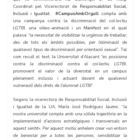
Coordinat pel Vicerectorat de
Responsabilitat Social,
Inclusió i Igualtat,
#CampusAmbOrgull
compta amb
una campanya contra la discriminació del col·lectiu
LGTBI, una vídeo-animació i un
Manifest
en el qual
palesa
“
la necessitat de visibilitzar la urgència de treballar,
des de tots els àmbits possibles, per l’eliminació de
qualsevol tipus de discriminació per orientació sexual
”
.
Tal
com recull el text, la Universitat d’Alacant
“
es posiciona
contra la discriminació contra el col·lectiu LGTBI,
promovent el valor de la diversitat en un campus
plenament inclusiu i actuant davant de qualsevol
vulneració dels drets de l’alumnat LGTBI
”.
Segons la vicerectora de Responsabilitat Social, Inclusió
i Igualtat de la UA, María José Rodríguez Jaume,
“
la
nostra universitat compta amb una sòlida trajectòria en la
implementació d’accions estratègiques i transversals en
aquest sentit
»
. Per aquest motiu anhelem crear
«
un entorn
de benestar per a totes les persones, sensibilitzar la