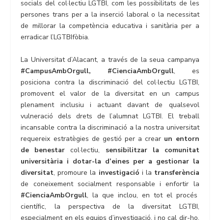
socials del col·lectiu LGTBI, com les possibilitats de les
persones trans per a la inserció laboral o la necessitat
de millorar la competència educativa i sanitària per a
erradicar l’LGTBIfòbia.
La Universitat d’Alacant, a través de la seua campanya
#CampusAmbOrgull, #CienciaAmbOrgull
, es
posiciona contra la discriminació del col·lectiu LGTBI,
promovent el valor de la diversitat en un campus
plenament inclusiu i actuant davant de qualsevol
vulneració dels drets de l’alumnat LGTBI. El treball
incansable contra la discriminació a la nostra universitat
requereix estratègies de gestió per a crear
un entorn
de benestar
col·lectiu,
sensibilitzar la comunitat
universitària i dotar-la d’eines per a gestionar la
diversitat
, promoure la
investigació
i la
transferència
de coneixement socialment responsable i enfortir la
#CienciaAmbOrgull
, la que inclou, en tot el procés
científic, la perspectiva de la diversitat LGTBI,
especialment en els equips d’investigació, i no cal dir-ho,