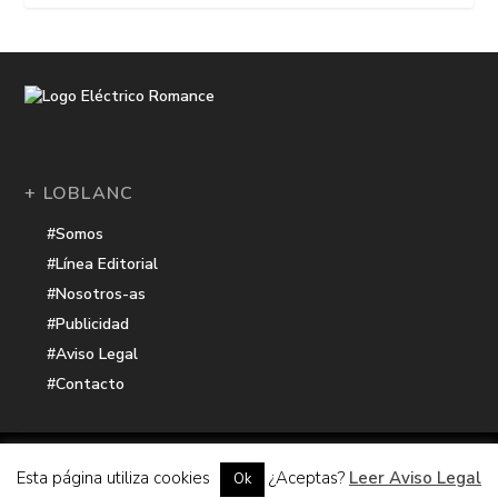
+ LOBLANC
#Somos
#Línea Editorial
#Nosotros-as
#Publicidad
#Aviso Legal
#Contacto
Una receta de
| Cocinada con cariño por
Electrico Romance
Esta página utiliza cookies
¿Aceptas?
Leer Aviso Legal
Ok
Hacker Harbor