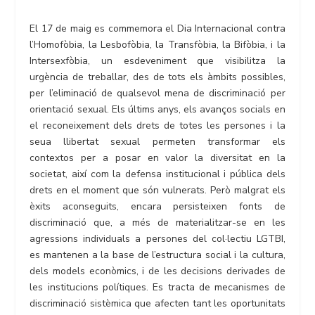
El 17 de maig es commemora el Dia Internacional contra
l’Homofòbia, la Lesbofòbia, la Transfòbia, la Bifòbia, i la
Intersexfòbia, un esdeveniment que visibilitza la
urgència de treballar, des de tots els àmbits possibles,
per l’eliminació de qualsevol mena de discriminació per
orientació sexual. Els últims anys, els avanços socials en
el reconeixement dels drets de totes les persones i la
seua llibertat sexual permeten transformar els
contextos per a posar en valor la diversitat en la
societat, així com la defensa institucional i pública dels
drets en el moment que són vulnerats. Però malgrat els
èxits aconseguits, encara persisteixen fonts de
discriminació que, a més de materialitzar-se en les
agressions individuals a persones del col·lectiu LGTBI,
es mantenen a la base de l’estructura social i la cultura,
dels models econòmics, i de les decisions derivades de
les institucions polítiques. Es tracta de mecanismes de
discriminació sistèmica que afecten tant les oportunitats