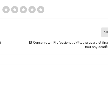
S
i
El Conservatori Professional d’Altea prepara el final
nou any acadè