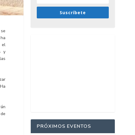
Suscríbete
 se
 ha
 el
s y
las
zar
 Ha
rán
 de
PRÓXIMOS EVENTOS