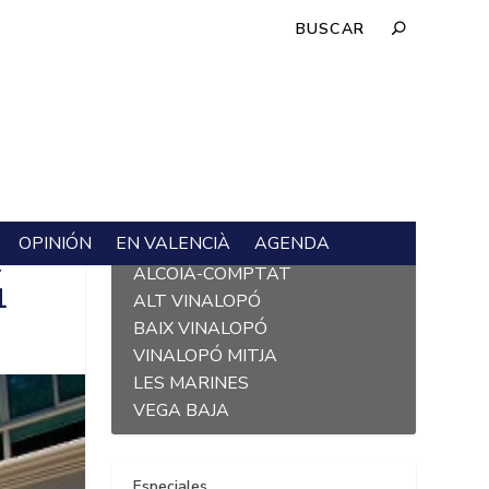
OPINIÓN
EN VALENCIÀ
AGENDA
L´ALACANTÍ
L
ALCOIÀ-COMPTAT
1
ALT VINALOPÓ
BAIX VINALOPÓ
VINALOPÓ MITJA
LES MARINES
VEGA BAJA
Especiales