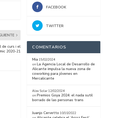
FACEBOOK
TWITTER
IGUIENTE
 de curs i el
COMENTARIOS
mic 2020-21
Mia
15/02/2024
La Agencia Local de Desarrollo de
on
Alicante impulsa la nueva zona de
coworking para jóvenes en
Mercalicante
Alex Solar
12/02/2024
Premios Goya 2024: el nada sutil
on
borrado de las personas trans
Juanjo Cervetto
10/10/2022
Alicante celebra el ‘Arroz Fest’
on