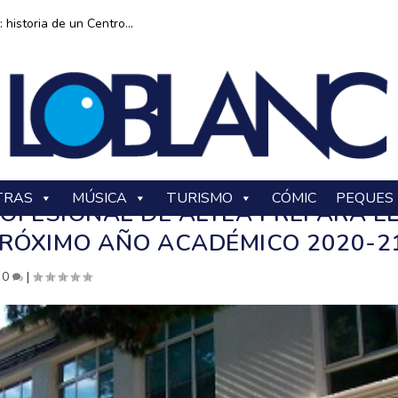
historia de un Centro...
TRAS
MÚSICA
TURISMO
CÓMIC
PEQUES
OFESIONAL DE ALTEA PREPARA E
 PRÓXIMO AÑO ACADÉMICO 2020-2
|
0
|