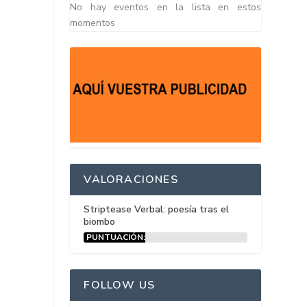
No hay eventos en la lista en estos
momentos
VALORACIONES
Striptease Verbal: poesía tras el
biombo
PUNTUACIÓN:
15%
FOLLOW US