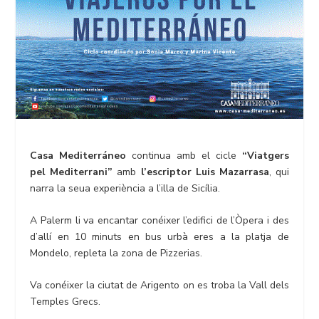
Casa Mediterráneo
continua amb el cicle
“Viatgers
pel Mediterrani”
amb
l’escriptor Luis Mazarrasa
, qui
narra la seua experiència a l’illa de Sicília.
A Palerm li va encantar conéixer l’edifici de l’Òpera i des
d’allí en 10 minuts en bus urbà eres a la platja de
Mondelo, repleta la zona de Pizzerias.
Va conéixer la ciutat de Arigento on es troba la Vall dels
Temples Grecs.