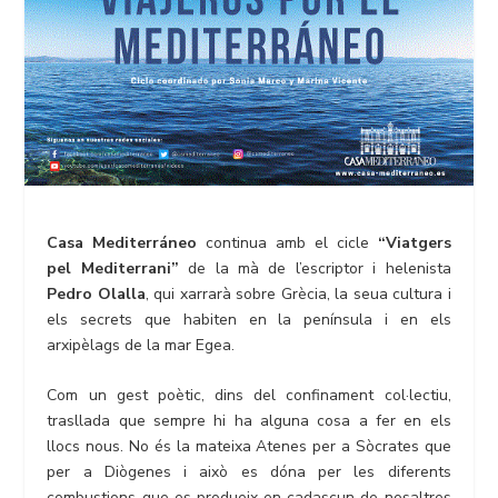
Casa Mediterráneo
continua amb el cicle
“Viatgers
pel Mediterrani”
de la mà de l’escriptor i helenista
Pedro Olalla
, qui xarrarà sobre Grècia, la seua cultura i
els secrets que habiten en la península i en els
arxipèlags de la mar Egea.
Com un gest poètic, dins del confinament col·lectiu,
trasllada que sempre hi ha alguna cosa a fer en els
llocs nous. No és la mateixa Atenes per a Sòcrates que
per a Diògenes i això es dóna per les diferents
combustions que es produeix en cadascun de nosaltres