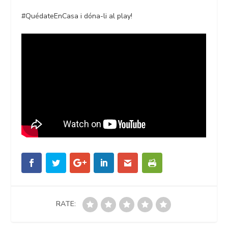
#QuédateEnCasa i dóna-li al play!
RATE: