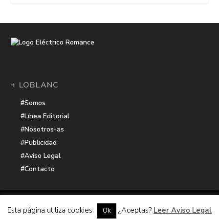
+ LOBLANC
#Somos
#Línea Editorial
#Nosotros-as
#Publicidad
#Aviso Legal
#Contacto
Una receta de
| Cocinada con cariño por
Electrico Romance
Esta página utiliza cookies
¿Aceptas?
Leer Aviso Legal
Ok
Hacker Harbor