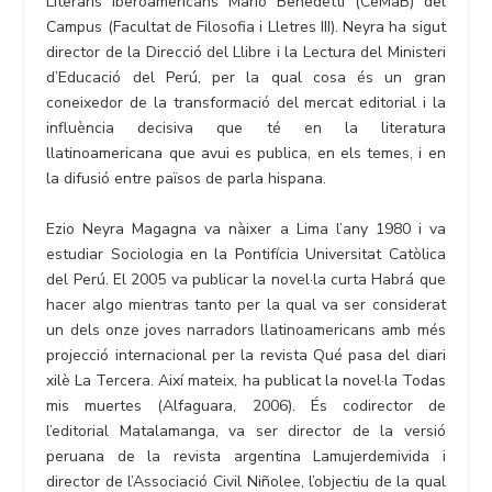
Literaris Iberoamericans Mario Benedetti (CeMaB) del
Campus (Facultat de Filosofia i Lletres III). Neyra ha sigut
director de la Direcció del Llibre i la Lectura del Ministeri
d’Educació del Perú, per la qual cosa és un gran
coneixedor de la transformació del mercat editorial i la
influència decisiva que té en la literatura
llatinoamericana que avui es publica, en els temes, i en
la difusió entre països de parla hispana.
Ezio Neyra Magagna va nàixer a Lima l’any 1980 i va
estudiar Sociologia en la Pontifícia Universitat Catòlica
del Perú. El 2005 va publicar la novel·la curta Habrá que
hacer algo mientras tanto per la qual va ser considerat
un dels onze joves narradors llatinoamericans amb més
projecció internacional per la revista Qué pasa del diari
xilè La Tercera. Així mateix, ha publicat la novel·la Todas
mis muertes (Alfaguara, 2006). És codirector de
l’editorial Matalamanga, va ser director de la versió
peruana de la revista argentina Lamujerdemivida i
director de l’Associació Civil Niñolee, l’objectiu de la qual