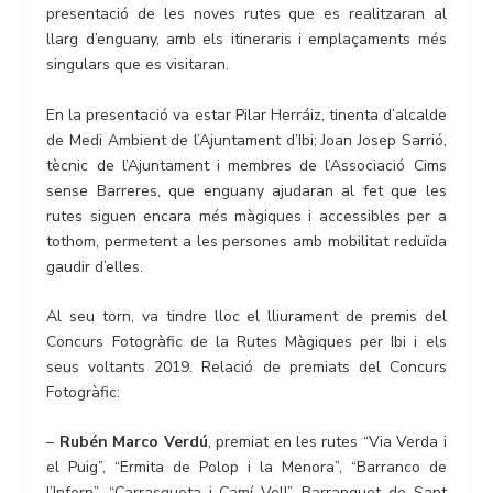
presentació de les noves rutes que es realitzaran al
llarg d’enguany, amb els itineraris i emplaçaments més
singulars que es visitaran.
En la presentació va estar Pilar Herráiz, tinenta d’alcalde
de Medi Ambient de l’Ajuntament d’Ibi; Joan Josep Sarrió,
tècnic de l’Ajuntament i membres de l’Associació Cims
sense Barreres, que enguany ajudaran al fet que les
rutes siguen encara més màgiques i accessibles per a
tothom, permetent a les persones amb mobilitat reduïda
gaudir d’elles.
Al seu torn, va tindre lloc el lliurament de premis del
Concurs Fotogràfic de la Rutes Màgiques per Ibi i els
seus voltants 2019. Relació de premiats del Concurs
Fotogràfic:
–
Rubén Marco Verdú
, premiat en les rutes “Via Verda i
el Puig”, “Ermita de Polop i la Menora”, “Barranco de
l’Infern”, “Carrasqueta i Camí Vell”, Barranquet de Sant