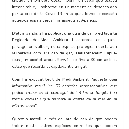
situada en Orihuela Costa. “Obrim un espai que estava
intransitable, i, sobretot, en un moment de desescalada
per la crisi de la Covid-19 en la qual tothom necessita
aqueixos espais verds”, ha assegurat Aparicio.
D’altra banda, s’ha publicat una guia de camp editada la
Regidoria de Medi Ambient i centrada en aquest
paratge, on s’alberga una espècie protegida i declarada
vulnerable com jara cap de gat, “Helianthemum Caput-
felis”, un xicotet arbust llenyós de fins a 30 cm amb el
calze que recorda al capdavant d’un gat.
Com ha explicat l’edil de Medi Ambient,
“aquesta guia
informativa recull les 56 espècies representatives que
podem trobar en el recorregut de 1,4 km de longitud en
forma circular i que discorre al costat de la mar en la
Microreserva”.
Quant a matoll, a més de jara de cap de gat, podem
trobar moltes altres espècies entre les que podem