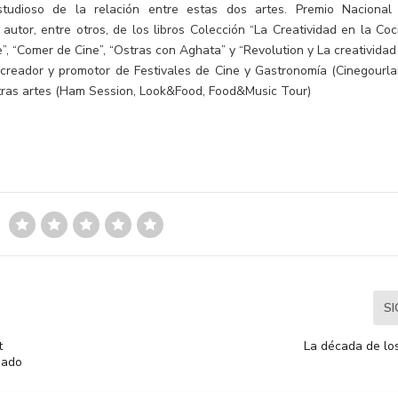
estudioso de la relación entre estas dos artes. Premio Nacional
tor, entre otros, de los libros Colección “La Creatividad en la Coc
ne”, “Comer de Cine”, “Ostras con Aghata” y “Revolution y La creatividad
creador y promotor de Festivales de Cine y Gastronomía (Cinegourla
otras artes (Ham Session, Look&Food, Food&Music Tour)
S
t
La década de los
uado