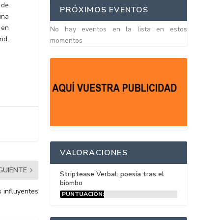
 de
PRÓXIMOS EVENTOS
ina
 en
No hay eventos en la lista en estos
nd,
momentos
VALORACIONES
IGUIENTE
Striptease Verbal: poesía tras el
biombo
 influyentes
PUNTUACIÓN:
15%