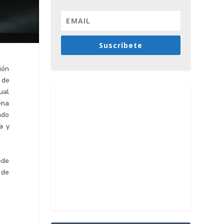
Suscríbete
ión
 de
ual
ena
ndo
a y
ede
 de