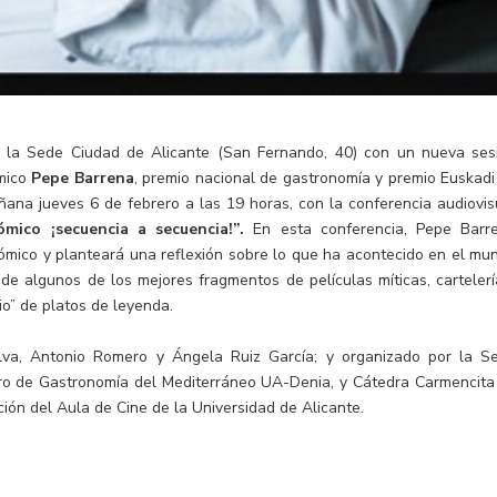
la Sede Ciudad de Alicante (San Fernando, 40) con un nueva ses
ómico
Pepe Barrena
, premio nacional de gastronomía y premio Euskadi
añana jueves 6 de febrero a las 19 horas, con la conferencia audiovis
ico ¡secuencia a secuencia!”.
En esta conferencia, Pepe Barr
onómico y planteará una reflexión sobre lo que ha acontecido en el mu
 de algunos de los mejores
fragmentos de películas míticas, cartelerí
io” de platos de leyenda.
alva, Antonio Romero y Ángela Ruiz García; y organizado por la S
ntro de Gastronomía del Mediterráneo UA-Denia, y Cátedra Carmencita
ión del Aula de Cine de la Universidad de Alicante.