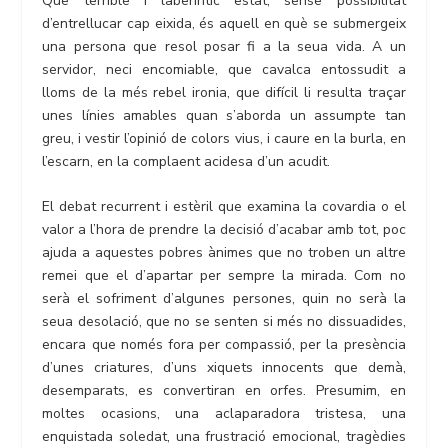
Que terrible i laberíntic estat, sense possibilitat
d’entrellucar cap eixida, és aquell en què se submergeix
una persona que resol posar fi a la seua vida. A un
servidor, neci encomiable, que cavalca entossudit a
lloms de la més rebel ironia, que difícil li resulta traçar
unes línies amables quan s’aborda un assumpte tan
greu, i vestir l’opinió de colors vius, i caure en la burla, en
l’escarn, en la complaent acidesa d’un acudit.
El debat recurrent i estèril que examina la covardia o el
valor a l’hora de prendre la decisió d’acabar amb tot, poc
ajuda a aquestes pobres ànimes que no troben un altre
remei que el d’apartar per sempre la mirada. Com no
serà el sofriment d’algunes persones, quin no serà la
seua desolació, que no se senten si més no dissuadides,
encara que només fora per compassió, per la presència
d’unes criatures, d’uns xiquets innocents que demà,
desemparats, es convertiran en orfes. Presumim, en
moltes ocasions, una aclaparadora tristesa, una
enquistada soledat, una frustració emocional, tragèdies