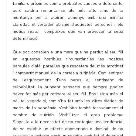
familiars pròximes com a probables causes o detonants,
però caldria remuntar-se als més alts cims de la
muntanya per a albirar, almenys amb una mínima
claredat, el vertader abisme d’aquestes persones i els
motius reals i complexos que van provocar la seua
determinació.
Que poc consolen a una mare que ha perdut al seu fill
en aquestes horribles circumstàncies les nostres
paraules d’alé, paraules que rescatem del més atrotinat
i compartit manual de la cortesia rutinària. Com extirpar
de l’esquinçament d’uns pares el sentiment de
culpabilitat, la punxant sensació que sempre podien
haver fet més per retindre al seu fill. Ens lluiria més el
pèl tal vegada si, com s’ha fet amb les xifres diàries de
morts de la pandèmia, s’exhibira també tossudament el
nombre de suïcidis. Visibilitzar el gran problema.
S’apel·la a la necessitat de no contagiar una tendència,
de no establir un efecte anomenada o dominó, de no
suscitar la imitació, però un sospita, amb tot el dolor del