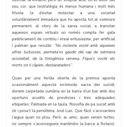
seu cor, que l’estratègia és menys humana i molt més
frívola: la d’evitar molestar a una societat
voluntàriament immadura que ho aposta tot al somriure
permanent, al story de la xarxa social, a transitar
aqueixos espais virtuals on només compta fer gala
patèticament de continu i irreal entusiasme, per artificial
i palmari que resulte:
“No moleste vosté amb aqueixes
xifres luctuoses, permeta’ns gaudir del cap de setmana
assolellat, de la fotogènica cervesa. Fique’s vosté els
morts on li càpien, desbaratadors”.
Quan per una ferida oberta de la premsa apunta
ocasionalment aquesta incòmoda xacra del suïcidi,
donem carpetada sumària en la barra d’un bar amb dos
oportuns acudits de províncies i tres adequades
etiquetes. Palmada en la taula, filosofia de pa sucat amb
oli i posa’t la penúltima, José Luis. Que fàcil s’acovardeix
l’aigua quan no plou. Però, ai, amic, quan venen tortes,
no sempre s’aconsegueix mantindre la barca a flotació.