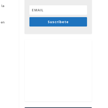
 la
Suscríbete
 en