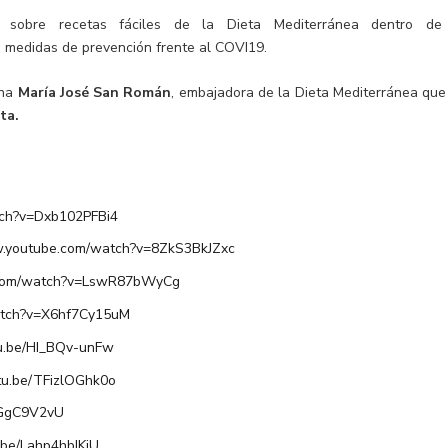
 sobre recetas fáciles de la Dieta Mediterránea dentro de
s medidas de prevención frente al COVI19.
ina
María José San Román
, embajadora de la Dieta Mediterránea que
ta.
tch?v=Dxb102PFBi4
w.youtube.com/watch?v=8ZkS3BkJZxc
.com/watch?v=LswR87bWyCg
atch?v=X6hf7Cy15uM
tu.be/HI_BQv-unFw
utu.be/TFizlOGhk0o
u9GgC9V2vU
u.be/Lahp4hbIKjU