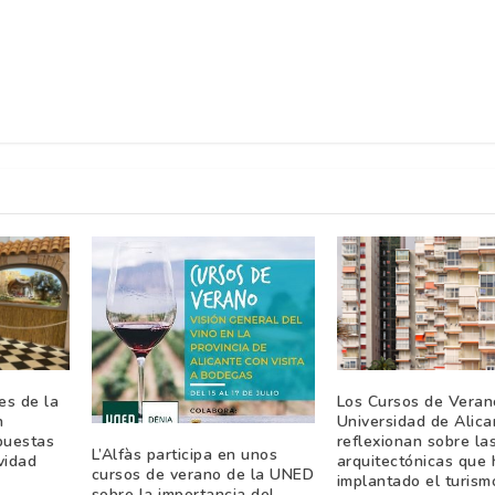
es de la
Los Cursos de Veran
n
Universidad de Alica
puestas
reflexionan sobre la
L’Alfàs participa en unos
vidad
arquitectónicas que 
cursos de verano de la UNED
implantado el turism
sobre la importancia del