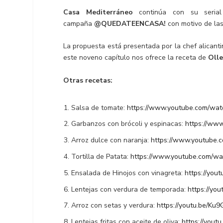
Casa Mediterráneo
continúa con su serial
campaña
@QUEDATEENCASA!
con motivo de la
La propuesta está presentada por la chef alicant
este noveno capítulo nos ofrece la receta de
Olle
Otras recetas:
Salsa de tomate:
https://www.youtube.com/wa
Garbanzos con brócoli y espinacas:
https://ww
Arroz dulce con naranja:
https://www.youtube
Tortilla de Patata:
https://www.youtube.com/w
Ensalada de Hinojos con vinagreta:
https://you
Lentejas con verdura de temporada:
https://yo
Arroz con setas y verdura:
https://youtu.be/K
Lentejas fritas con aceite de oliva:
https://yout