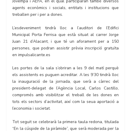
Jovempa i AEFA, en el qual participaran també diversos
agents econòmics i socials, entitats i institucions que
treballen per i per a dones.
L’esdeveniment tindrà lloc a l’auditori de l’Edifici
Municipal Porta Ferrisa que està situat al carrer Jorge
Juan 21 d’Alacant, i que té un aforament per a 150
persones, que podran assistir prèvia inscripció gratuïta
en impulsalicante.es
Les portes de la sala s’obriran a les 9 del matí perquè
els assistents es puguen acreditar. A les 9’30 tindrà lloc
la inauguració de la jornada, que serà a càrrec del
president-delegat de l’Agència Local, Carlos Castillo,
compromés amb visibilitzar el treball de les dones en
tots els sectors d’activitat, així com la seua aportació a
l’economia i societat.
Tot seguit se celebrarà la primera taula redona, titulada
“En la cúspide de la piràmide”, que serà moderada per la