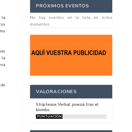
PRÓXIMOS EVENTOS
 la
No hay eventos en la lista en estos
ros
momentos
omo
ias
 la
eva
 de
VALORACIONES
Striptease Verbal: poesía tras el
biombo
PUNTUACIÓN:
15%