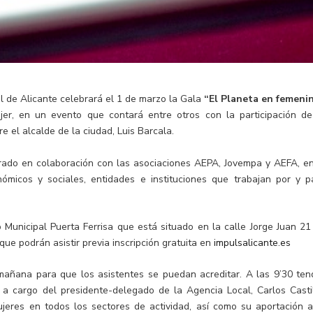
l de Alicante celebrará el 1 de marzo la Gala
“El Planeta en femeni
er, en un evento que contará entre otros con la participación de
e el alcalde de la ciudad, Luis Barcala.
rado en colaboración con las asociaciones AEPA, Jovempa y AEFA, en
ómicos y sociales, entidades e instituciones que trabajan por y p
io Municipal Puerta Ferrisa que está situado en la calle Jorge Juan 21
que podrán asistir previa inscripción gratuita en
impulsalicante.es
 mañana para que los asistentes se puedan acreditar. A las 9’30 ten
 a cargo del presidente-delegado de la Agencia Local, Carlos Castil
ujeres en todos los sectores de actividad, así como su aportación a