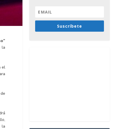
Suscríbete
no”
 la
 el
ara
 de
drá
lo,
 la