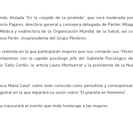
da, titulada “En la cúspide de la pirámide”, que será moderada por
Rocío Pajares, directora general y consejera delegada de Panter, Milag
Médica y exdirectora de la Organización Mundial de la Salud, así c
sa Perán, vicepresidenta del Grupo Pikolinos.
redonda en la que participarán mujeres que nos contarán sus “Histor
Contaremos con la capitán psicólogo jefe del Gabinete Psicológico de
riz Sally Cortés, la artista Laura Montserrat y la presidenta de la Nu
Rosa María Calaf, sobre todo conocida como periodista y corresponsal
istral en la que impartirá su visión sobre “El planeta en femenino”.
ala clausurará el evento que rinde homenaje a las mujeres.