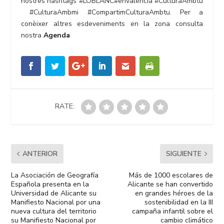
nostres hashtags #LOBLANC#envalencia
#CulturaAmbtu
#CulturaAmbmi
#CompartimCulturaAmbtu. Per a
conèixer altres esdeveniments en la zona consulta
nostra
Agenda
RATE:
ANTERIOR
SIGUIENTE
La Asociación de Geografía
Más de 1000 escolares de
Española presenta en la
Alicante se han convertido
Universidad de Alicante su
en grandes héroes de la
Manifiesto Nacional por una
sostenibilidad en la III
nueva cultura del territorio
campaña infantil sobre el
su Manifiesto Nacional por
cambio climático