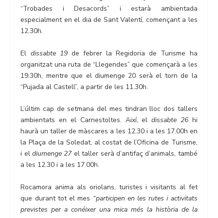
“Trobades i Desacords” i estarà ambientada
especialment en el dia de Sant Valentí, començant a les
12.30h.
El
dissabte 19
de febrer la Regidoria de Turisme ha
organitzat una ruta de “Llegendes” que començarà a les
19.30h, mentre que el diumenge 20 serà el torn de la
“Pujada al Castell”, a partir de les 11.30h.
L’últim cap de setmana del mes tindran lloc dos tallers
ambientats en el Carnestoltes. Així, el
dissabte 26
hi
haurà un taller de màscares a les 12.30 i a les 17.00h en
la Plaça de la Soledat, al costat de l’Oficina de Turisme,
i el
diumenge 27
el taller serà d’antifaç d’animals, també
a les 12.30 i a les 17.00h.
Rocamora anima als oriolans, turistes i visitants al fet
que durant tot el mes
“participen en les rutes i activitats
previstes per a conéixer una mica més la història de la