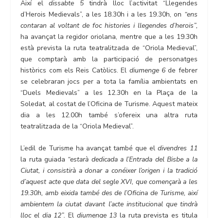
Així el
dissabte 5
tindrà lloc l’activitat “Llegendes
d’Herois Medievals”, a les 18.30h i a les 19.30h, on
“ens
contaran al voltant de foc histories i llegendes d’herois”,
ha avançat la regidor oriolana, mentre que a les 19.30h
està prevista la ruta teatralitzada de “Oriola Medieval”,
que comptarà amb la participació de personatges
històrics com els Reis Catòlics. El
diumenge 6
de febrer
se celebraran jocs per a tota la família ambientats en
“Duels Medievals” a les 12.30h en la Plaça de la
Soledat, al costat de l’Oficina de Turisme. Aquest mateix
dia a les 12.00h també s’ofereix una altra ruta
teatralitzada de la “Oriola Medieval”.
L’edil de Turisme ha avançat també que el
divendres 11
la ruta guiada
“estarà dedicada a l’Entrada del Bisbe a la
Ciutat, i consistirà a donar a conéixer l’origen i la tradició
d’aquest acte que data del segle XVI, que començarà a les
19.30h, amb eixida també des de l’Oficina de Turisme, així
ambientem la ciutat davant l’acte institucional que tindrà
lloc el dia 12”.
El
diumenge 13
la ruta prevista es titula