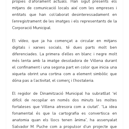
pròpies d’aforament actuals. Han sigut presents els
mitjans de comunicació locals així com les empreses i
entitats que han col·laborat desinteressadament en
l’enregistrament de les imatges i els representants de la
Corporació Municipal.
El vídeo, que ja ha començat a circular en mitjans
digitals i xarxes socials, té dues parts molt ben
diferenciades. La primera d’elles en blanc i negre molt
més lenta amb la imatge desoladora de Villena durant
el confinament i una segona part en color que inicia una
xiqueta obrint una cortina com a element simbòlic que
dóna pas a l’activitat, el comerç i l’hostaleria.
El regidor de Dinamització Municipal ha subratllat “el
difícil de recopilar en només dos minuts les moltes
fortaleses que Villena atresora com a ciutat”. “La idea
fonamental és que la cartografia es convertisca en
anatomia quan els llocs tenen ànima”, ha assenyalat
Salvador M. Puche com a propulsor d’un projecte que