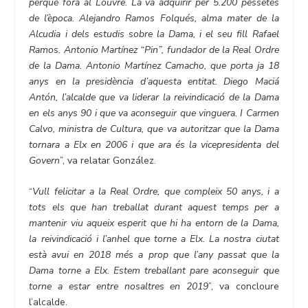
perquè fóra al Louvre. La va adquirir per 5.200 pessetes
de l’època. Alejandro Ramos Folqués, alma mater de la
Alcudia i dels estudis sobre la Dama, i el seu fill Rafael
Ramos. Antonio Martínez “Pin”, fundador de la Real Ordre
de la Dama. Antonio Martínez Camacho, que porta ja 18
anys en la presidència d’aquesta entitat. Diego Maciá
Antón, l’alcalde que va liderar la reivindicació de la Dama
en els anys 90 i que va aconseguir que vinguera. I Carmen
Calvo, ministra de Cultura, que va autoritzar que la Dama
tornara a Elx en 2006 i que ara és la vicepresidenta del
Govern
”, va relatar González.
“
Vull felicitar a la Real Ordre, que compleix 50 anys, i a
tots els que han treballat durant aquest temps per a
mantenir viu aqueix esperit que hi ha entorn de la Dama,
la reivindicació i l’anhel que torne a Elx. La nostra ciutat
està avui en 2018 més a prop que l’any passat que la
Dama torne a Elx. Estem treballant pare aconseguir que
torne a estar entre nosaltres en 2019
”, va concloure
l’alcalde.