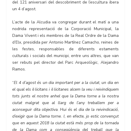
del 121 aniversari del descobriment de l’escultura ibera
un 4 d’agost.
L’acte de la Alcudia va congregar durant el matí a una
nodrida representació de la Corporació Municipal, la
Dama Vivent i els membres de la Real Ordre de la Dama
d’Elx, presidida per Antonio Martínez Camacho, reines de
les festes, responsables de diferents estaments
culturals i socials del municipi, entre uns altres, que van
ser rebuts pel director del Parc Arqueològic, Alejandro
Ramos.
“
El 4 d’agost és un dia important per a la ciutat, un dia en
el qual els il·licitans i il·licitanes alcem la veu i reivindiquem
tots junts el nostre anhel que la Dama torne a la nostra
ciutat malgrat que al llarg de l’any treballem per a
aconseguir dita objectiva. Hui és el dia de la reivindicació,
d’exigir que la Dama torne. I, en efecte, jo estic convençut
que en aquest 2018 la ciutat està més prop de la tornada
de la Dama com a conseqüència del treball que la