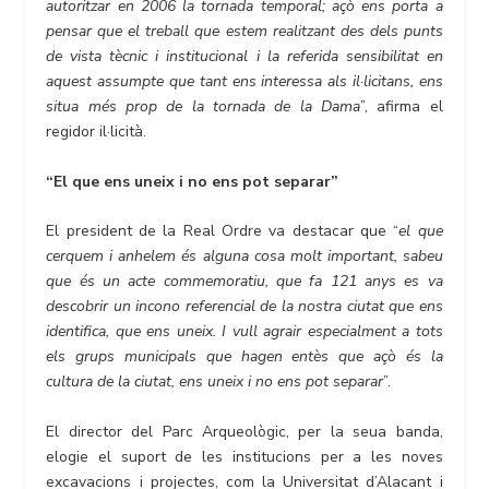
autoritzar en 2006 la tornada temporal; açò ens porta a
pensar que el treball que estem realitzant des dels punts
de vista tècnic i institucional i la referida sensibilitat en
aquest assumpte que tant ens interessa als il·licitans, ens
situa més prop de la tornada de la Dama
”, afirma el
regidor il·licità.
“El que ens uneix i no ens pot separar”
El president de la Real Ordre va destacar que “
el que
cerquem i anhelem és alguna cosa molt important, sabeu
que és un acte commemoratiu, que fa 121 anys es va
descobrir un incono referencial de la nostra ciutat que ens
identifica, que ens uneix. I vull agrair especialment a tots
els grups municipals que hagen entès que açò és la
cultura de la ciutat, ens uneix i no ens pot separar
”.
El director del Parc Arqueològic, per la seua banda,
elogie el suport de les institucions per a les noves
excavacions i projectes, com la Universitat d’Alacant i