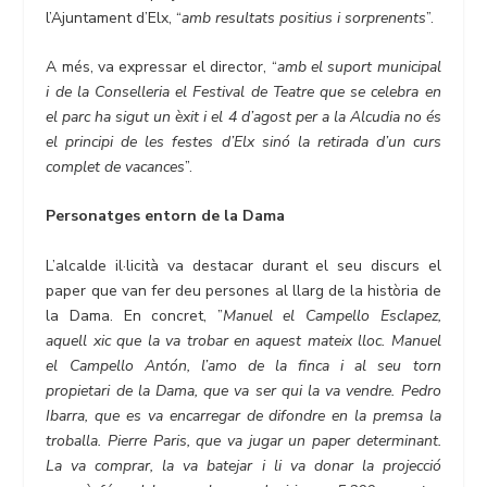
l’Ajuntament d’Elx, “
amb resultats positius i sorprenents
”.
A més, va expressar el director, “
amb el suport municipal
i de la Conselleria el Festival de Teatre que se celebra en
el parc ha sigut un èxit i el 4 d’agost per a la Alcudia no és
el principi de les festes d’Elx sinó la retirada d’un curs
complet de vacances
”.
Personatges entorn de la Dama
L’alcalde il·licità va destacar durant el seu discurs el
paper que van fer deu persones al llarg de la història de
la Dama. En concret, ”
Manuel el Campello Esclapez,
aquell xic que la va trobar en aquest mateix lloc. Manuel
el Campello Antón, l’amo de la finca i al seu torn
propietari de la Dama, que va ser qui la va vendre. Pedro
Ibarra, que es va encarregar de difondre en la premsa la
troballa. Pierre Paris, que va jugar un paper determinant.
La va comprar, la va batejar i li va donar la projecció