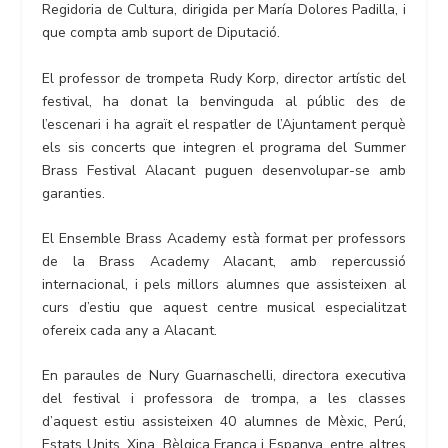
Regidoria de Cultura, dirigida per María Dolores Padilla, i
que compta amb suport de Diputació.
El professor de trompeta Rudy Korp, director artístic del
festival, ha donat la benvinguda al públic des de
l’escenari i ha agraït el respatler de l’Ajuntament perquè
els sis concerts que integren el programa del Summer
Brass Festival Alacant puguen desenvolupar-se amb
garanties.
El Ensemble Brass Academy està format per professors
de la Brass Academy Alacant, amb repercussió
internacional, i pels millors alumnes que assisteixen al
curs d’estiu que aquest centre musical especialitzat
ofereix cada any a Alacant.
En paraules de Nury Guarnaschelli, directora executiva
del festival i professora de trompa, a les classes
d’aquest estiu assisteixen 40 alumnes de Mèxic, Perú,
Estats Units, Xina, Bèlgica França i Espanya, entre altres