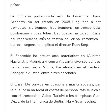
països.
La formació protagonista avui, la Ensemble Brass
Academy, va ser creada en 2008 i aglutina a set
trompetes, sis trompes, tres trombons, un trombó baix,
bombardino i dues tubes. L’agrupació ha tocat música
del renaixement, música festiva de Viena, romàntica i
barroca, segons ha explicat el director Rudy Korp.
El Ensemble ha actuat amb anterioritat en l’Auditori
Nacional, a Madrid, així com a Alacant i diversos centres
de la província, a Múrcia, Barcelona i en el Festival
Schagerl d’Àustria, entre altres escenaris.
El Ensemble convida en ocasions a músics solistes, per
la qual cosa ha tocat al costat de personalitats musicals
com el trompetista Gabor Tarkövi o les trompistas Sara
Willis, de la Filarmonica de Berlín, i Nury Guarnaschelli.